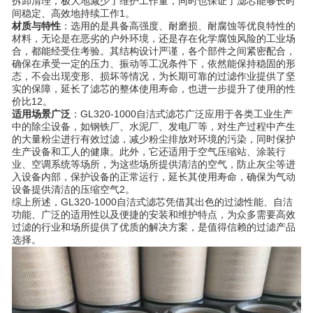
拆卸清理，极大地减少了维护工作量，同时也保证了滤芯能够长时
间稳定、高效地持续工作1。
材质与特性
：选用的是具备高强度、耐磨损、耐腐蚀等优良特性的
材料，无论是在恶劣的户外环境，还是存在化学腐蚀风险的工业场
合，都能经受住考验。其结构设计严谨，各个部件之间紧密配合，
确保在承受一定的压力、振动等工况条件下，依然能保持稳固的形
态，不会出现变形、损坏等情况，为长期可靠的过滤作业提供了坚
实的保障，延长了滤芯的整体使用寿命，也进一步提升了使用的性
价比12。
适用场景广泛
：GL320-1000自洁式滤芯广泛应用于各类工业生产
中的除尘设备，如钢铁厂、水泥厂、发电厂等，对生产过程中产生
的大量粉尘进行有效过滤，减少粉尘排放对环境的污染，同时保护
生产设备和工人的健康。此外，它还适用于空气压缩站、涂装行
业、空调系统等场所，为这些场所提供清洁的空气，防止灰尘等进
入设备内部，保护设备的正常运行，延长其使用寿命，确保为气动
设备提供清洁的压缩空气2。
综上所述，GL320-1000自洁式滤芯凭借其出色的过滤性能、自洁
功能、广泛的适用性以及便捷的安装和维护特点，为众多需要高效
过滤的行业和场所提供了优质的解决方案，是值得信赖的过滤产品
选择。