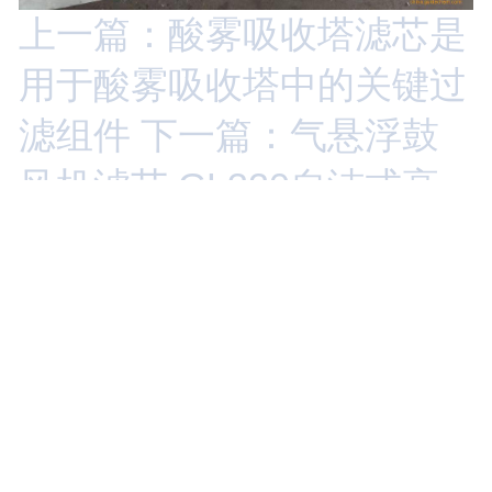
上一篇：酸雾吸收塔滤芯是
用于酸雾吸收塔中的关键过
滤组件
下一篇：气悬浮鼓
风机滤芯 GL320自洁式高
效空气过滤滤芯
返回
手机：
15030659779
邮箱：
15030659779@163.com
公司地址：
廊坊市霸州市南孟镇圈子村2号