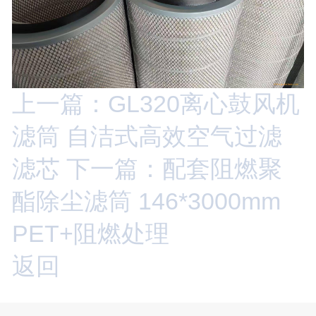
上一篇：GL320离心鼓风机
滤筒 自洁式高效空气过滤
滤芯
下一篇：配套阻燃聚
酯除尘滤筒 146*3000mm
PET+阻燃处理
返回