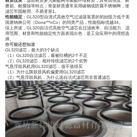
材质优良
：滤层材质多为聚酯网等聚酯纤维材质，具有高强度、耐
磨损、耐腐蚀等特点；骨架材质通常采用碳钢或防腐不锈钢网，使
滤芯牢固耐用、不易变形1。
性能稳定
：GL320型自清式高效空气过滤器装置的初始阻力低于美
国唐纳林公司（Dona***nCo）的同类产品，性能指标优越34。
综上所述，GL320自洁式高效空气滤芯在过滤效率、自洁能力、适
用范围、材质和性能稳定性方面表现出色，是工业应用中的理想选
择。
你可能还想知道
GL320滤芯，最大的3个缺点
（1）GL320自洁滤芯，最被吐槽的2个不足
（2）GL320滤芯，相对传统滤芯的2个劣势
气悬浮鼓风机用GL320滤芯，值不值得买
（1）为什么陕鼓鼓风机偏爱用GL320滤芯
（2）气悬浮鼓风机，为什么选自洁式滤芯而非普通滤芯