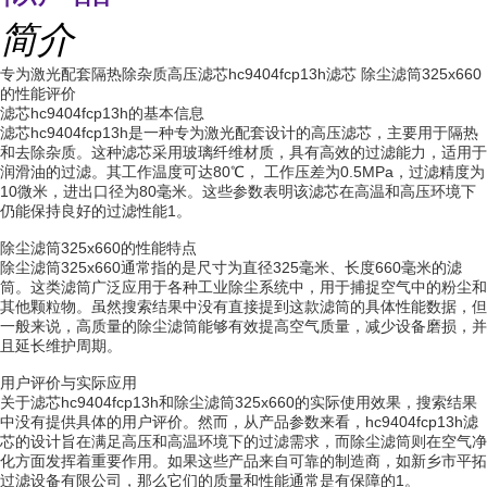
简介
专为激光配套隔热除杂质高压滤芯hc9404fcp13h滤芯 除尘滤筒325x660
的性能评价
滤芯hc9404fcp13h的基本信息
滤芯hc9404fcp13h是一种专为激光配套设计的高压滤芯，主要用于隔热
和去除杂质。这种滤芯采用玻璃纤维材质，具有高效的过滤能力，适用于
润滑油的过滤。其工作温度可达80℃， 工作压差为0.5MPa，过滤精度为
10微米，进出口径为80毫米。这些参数表明该滤芯在高温和高压环境下
仍能保持良好的过滤性能1。
除尘滤筒325x660的性能特点
除尘滤筒325x660通常指的是尺寸为直径325毫米、长度660毫米的滤
筒。这类滤筒广泛应用于各种工业除尘系统中，用于捕捉空气中的粉尘和
其他颗粒物。虽然搜索结果中没有直接提到这款滤筒的具体性能数据，但
一般来说，高质量的除尘滤筒能够有效提高空气质量，减少设备磨损，并
且延长维护周期。
用户评价与实际应用
关于滤芯hc9404fcp13h和除尘滤筒325x660的实际使用效果，搜索结果
中没有提供具体的用户评价。然而，从产品参数来看，hc9404fcp13h滤
芯的设计旨在满足高压和高温环境下的过滤需求，而除尘滤筒则在空气净
化方面发挥着重要作用。如果这些产品来自可靠的制造商，如新乡市平拓
过滤设备有限公司，那么它们的质量和性能通常是有保障的1。