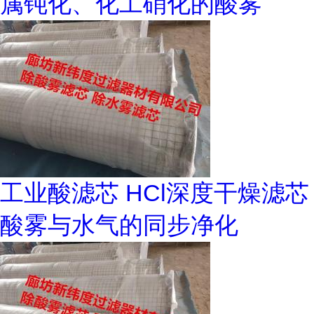
属钝化、化工硝化的酸雾
工业酸滤芯 HCl深度干燥滤芯
酸雾与水气的同步净化