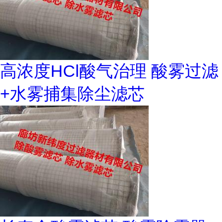
高浓度HCl酸气治理 酸雾过滤
+水雾捕集除尘滤芯