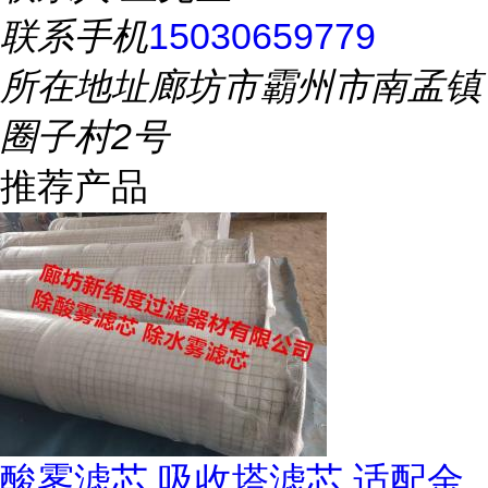
联系手机
15030659779
所在地址
廊坊市霸州市南孟镇
圈子村2号
推荐产品
酸雾滤芯 吸收塔滤芯 适配金