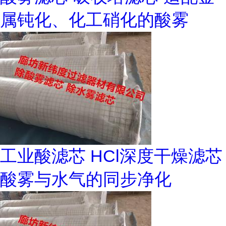
属钝化、化工硝化的酸雾
工业酸滤芯 HCl深度干燥滤芯
酸雾与水气的同步净化