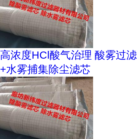
高浓度HCl酸气治理 酸雾过滤
+水雾捕集除尘滤芯