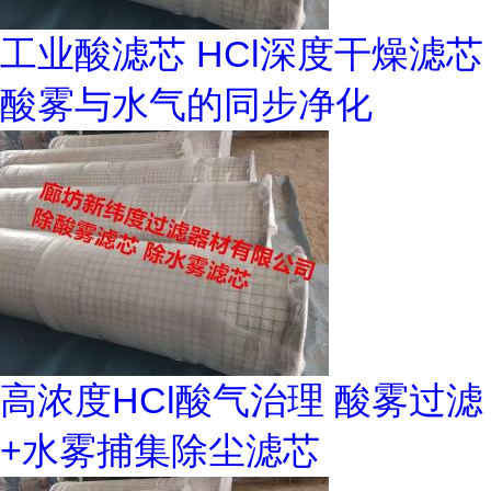
工业酸滤芯 HCl深度干燥滤芯
酸雾与水气的同步净化
高浓度HCl酸气治理 酸雾过滤
+水雾捕集除尘滤芯