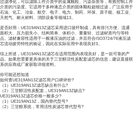
过滤净化，可以滤除工作介质中的金属颗粒、污染杂质等，有效控制工作
介质的污染度。它适用于多种液态介质的固体颗粒超细过滤，广泛应用于
石油、化工、冶金、航空、电子、电力、制药、环保、原子能、核工业、
天然气、耐火材料、消防设备等领域13。
是否好用：UE319AN13Z滤芯采用进口玻纤制成，具有排污方便、流通
面积大、压力损失小、结构简单、体积小、重量轻、过滤材质均匀等特
点。滤材兼容性适用于一般液压油的过滤，并且符合ISO3724/76液压滤
芯流动疲劳特性的验证，因此在实际应用中表现良好3。
综上所述，UE319AN13Z滤芯在适用范围内表现良好，是一款可靠的产
品。如果您需要更具体的关于三甘醇活性炭配套滤芯的信息，建议直接联
系供应商或厂家获取详细资料。
你可能还想知道
如何查UE319AN13Z滤芯用户口碑评价?
（1）UE319AN13Z滤芯缺点有什么?
（2）三甘醇活性炭配套，UE319AN13Z缺点?
UE319AN13Z滤芯价格一般多少?
（1）UE319AN13Z，国内替代型号?
（2）三甘醇系统，常用活性炭滤芯替代型号?