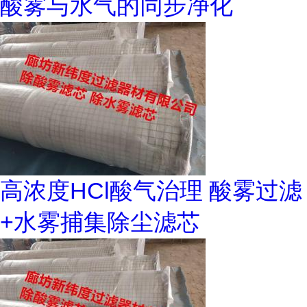
酸雾与水气的同步净化
高浓度HCl酸气治理 酸雾过滤
+水雾捕集除尘滤芯