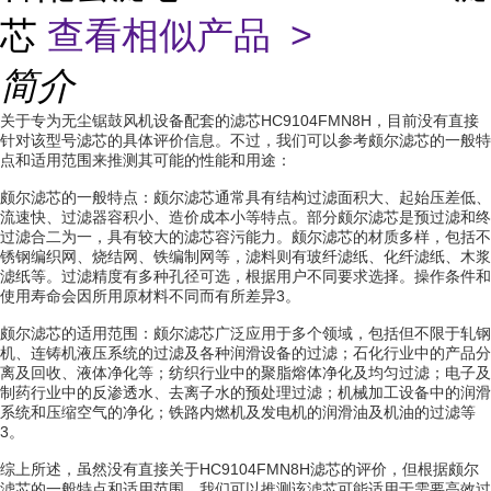
芯
查看相似产品 >
简介
关于专为无尘锯鼓风机设备配套的滤芯HC9104FMN8H，目前没有直接
针对该型号滤芯的具体评价信息。不过，我们可以参考颇尔滤芯的一般特
点和适用范围来推测其可能的性能和用途：
颇尔滤芯的一般特点：颇尔滤芯通常具有结构过滤面积大、起始压差低、
流速快、过滤器容积小、造价成本小等特点。部分颇尔滤芯是预过滤和终
过滤合二为一，具有较大的滤芯容污能力。颇尔滤芯的材质多样，包括不
锈钢编织网、烧结网、铁编制网等，滤料则有玻纤滤纸、化纤滤纸、木浆
滤纸等。过滤精度有多种孔径可选，根据用户不同要求选择。操作条件和
使用寿命会因所用原材料不同而有所差异3。
颇尔滤芯的适用范围：颇尔滤芯广泛应用于多个领域，包括但不限于轧钢
机、连铸机液压系统的过滤及各种润滑设备的过滤；石化行业中的产品分
离及回收、液体净化等；纺织行业中的聚脂熔体净化及均匀过滤；电子及
制药行业中的反渗透水、去离子水的预处理过滤；机械加工设备中的润滑
系统和压缩空气的净化；铁路内燃机及发电机的润滑油及机油的过滤等
3。
综上所述，虽然没有直接关于HC9104FMN8H滤芯的评价，但根据颇尔
滤芯的一般特点和适用范围，我们可以推测该滤芯可能适用于需要高效过