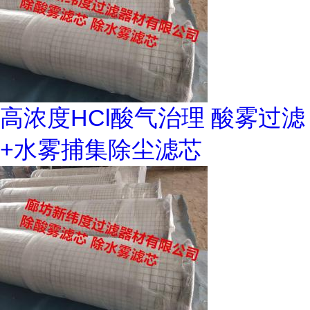
高浓度HCl酸气治理 酸雾过滤
+水雾捕集除尘滤芯