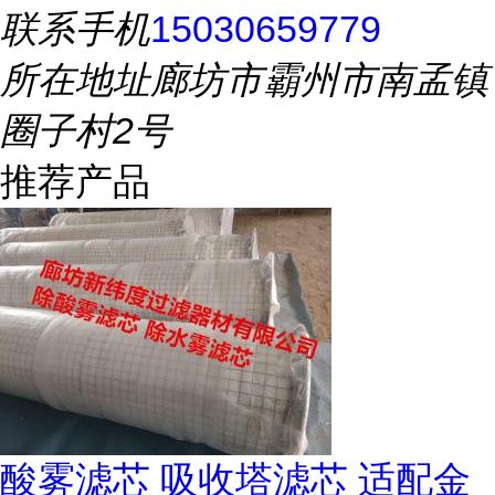
联系手机
15030659779
所在地址
廊坊市霸州市南孟镇
圈子村2号
推荐产品
酸雾滤芯 吸收塔滤芯 适配金