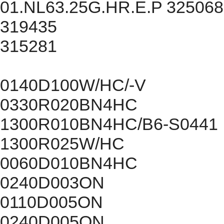
01.NL63.25G.HR.E.P 325068
319435
315281
0140D100W/HC/-V
0330R020BN4HC
1300R010BN4HC/B6-S0441
1300R025W/HC
0060D010BN4HC
0240D003ON
0110D005ON
0240D005ON