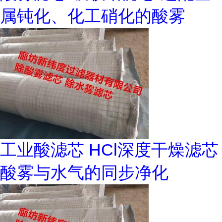
属钝化、化工硝化的酸雾
工业酸滤芯 HCl深度干燥滤芯
酸雾与水气的同步净化