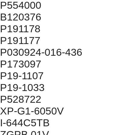
P554000
B120376
P191178
P191177
P030924-016-436
P173097
P19-1107
P19-1033
P528722
XP-G1-6050V
I-644C5TB
ZGPB.01V