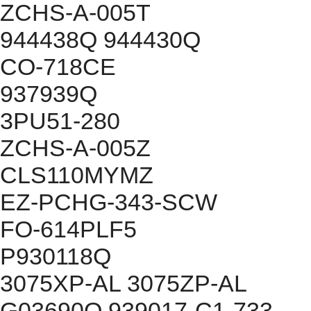
ZCHS-A-005T
944438Q 944430Q
CO-718CE
937939Q
3PU51-280
ZCHS-A-005Z
CLS110MYMZ
EZ-PCHG-343-SCW
FO-614PLF5
P930118Q
3075XP-AL 3075ZP-AL
G03690Q 939017-C1-733