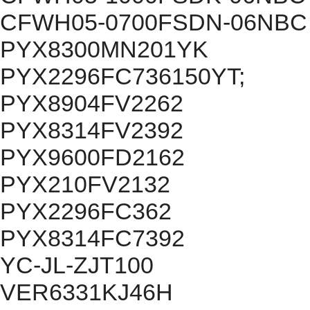
CFWH05-0700FSDN-06NBC
PYX8300MN201YK
PYX2296FC736150YT;
PYX8904FV2262
PYX8314FV2392
PYX9600FD2162
PYX210FV2132
PYX2296FC362
PYX8314FC7392
YC-JL-ZJT100
VER6331KJ46H