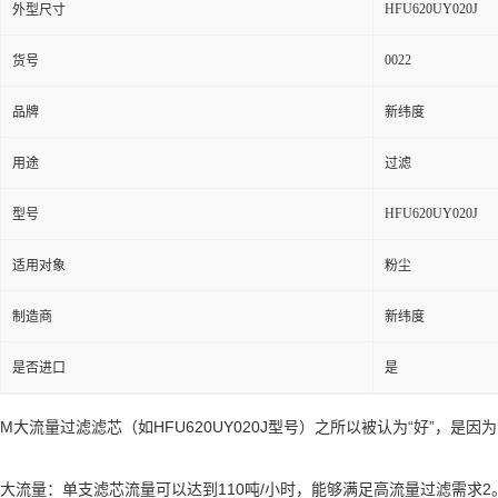
HFU620UY020J
外型尺寸
0022
货号
品牌
新纬度
用途
过滤
HFU620UY020J
型号
适用对象
粉尘
制造商
新纬度
是否进口
是
M大流量过滤滤芯（如HFU620UY020J型号）之所以被认为“好”，是
大流量：单支滤芯流量可以达到110吨/小时，能够满足高流量过滤需求2