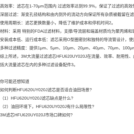
高效率：滤芯在1-70μm范围内 过滤效率达到99.9%，保证了过滤的高效
深层过滤：渐变孔径结构和由内到外的流动方向保证所有杂质被截留在滤
使用周期长：滤芯更换数量小，降低了维护成本和停机时间2。
材料：采用 特别的FDA过滤材料，支撑/导流层和端盖材质均为聚丙烯
安装成本低、运行成本低：滤芯采用O型圈密封和独特的导流管设计，使
多种过滤精度：提供1μm、5μm、10μm、20μm、40μm、70μm、1
综上所述，3M大流量过滤滤芯HFU620UY020J在流量、效率、
括大流量滤芯在内的多种过滤设备配件3。
你可能还想知道
如何判断HFU620UY020J滤芯是否适合油田场景?
（1）HFU620UY020J滤芯缺点是什么?
（2）油田环境下，HFU620UY020J有什么局限性?
3M滤芯HFU620UY020J市场口碑如何?