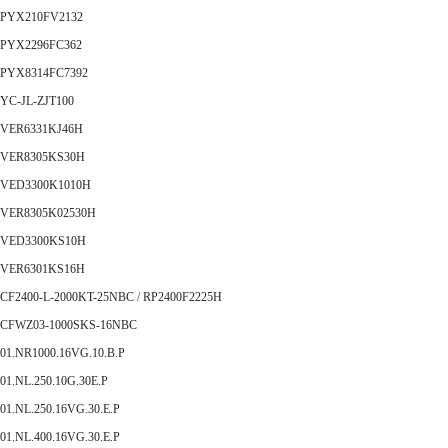
PYX210FV2132
PYX2296FC362
PYX8314FC7392
YC-JL-ZJT100
VER6331KJ46H
VER8305KS30H
VED3300K1010H
VER8305K02530H
VED3300KS10H
VER6301KS16H
CF2400-L-2000KT-25NBC / RP2400F2225H
CFWZ03-1000SKS-16NBC
01.NR1000.16VG.10.B.P
01.NL.250.10G.30E.P
01.NL.250.16VG.30.E.P
01.NL.400.16VG.30.E.P