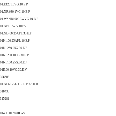
01.E1201.6VG.10.S.P
01.NR.630.1VG.10.B.P
01.WSNR1000.3WVG.10.B.P
01.NBF.55-85.10P.V
01.NL400.25APL.30.E.P
01N.100.25APL.16.E.P
01NL250.25G.30.E.P
01NL250.100G.30.E.P
01NL160.25G.30.E.P
01E.60.10VG.30.E.V
306608
01.NL63.25G.HR.E.P 325068
319435
315281
0140D100W/HC/-V