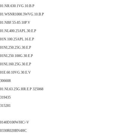
01.NR.630.1VG.10.B.P
01.WSNR1000.3WVG.10.B.P
01.NBF.55-85.10P.V
01.NL400.25APL.30.E.P
01N.100.25APL.16.E.P
01NL250.25G.30.E.P
01NL250.100G.30.E.P
01NL160.25G.30.E.P
01E.60.10VG.30.E.V
306608
01.NL63.25G.HR.E.P 325068
319435
315281
0140D100W/HC/-V
0330R020BN4HC