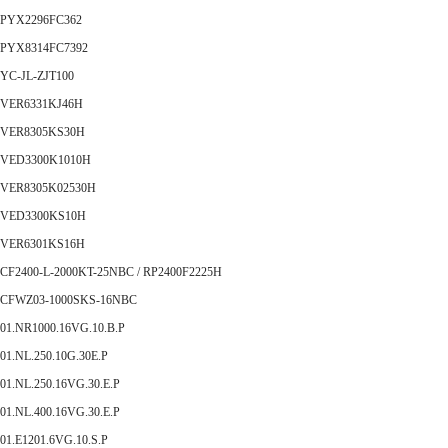
PYX2296FC362
PYX8314FC7392
YC-JL-ZJT100
VER6331KJ46H
VER8305KS30H
VED3300K1010H
VER8305K02530H
VED3300KS10H
VER6301KS16H
CF2400-L-2000KT-25NBC / RP2400F2225H
CFWZ03-1000SKS-16NBC
01.NR1000.16VG.10.B.P
01.NL.250.10G.30E.P
01.NL.250.16VG.30.E.P
01.NL.400.16VG.30.E.P
01.E1201.6VG.10.S.P