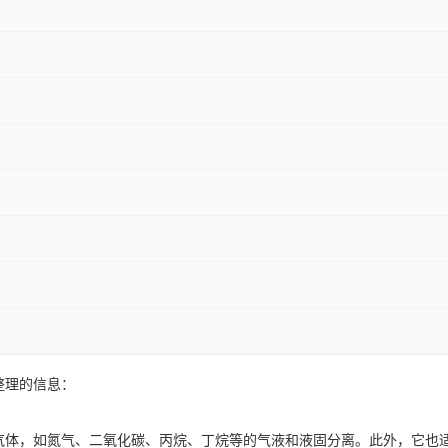
果整理的信息：
非腐蚀性气体，如氮气、二氧化碳、丙烷、丁烷等的气液和液固分离。此外，