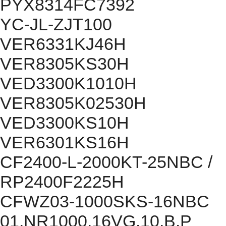
PYX8314FC7392
YC-JL-ZJT100
VER6331KJ46H
VER8305KS30H
VED3300K1010H
VER8305K02530H
VED3300KS10H
VER6301KS16H
CF2400-L-2000KT-25NBC /
RP2400F2225H
CFWZ03-1000SKS-16NBC
01.NR1000.16VG.10.B.P