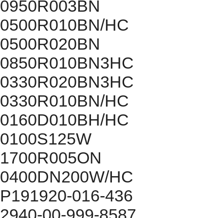
0950R003BN
0500R010BN/HC
0500R020BN
0850R010BN3HC
0330R020BN3HC
0330R010BN/HC
0160D010BH/HC
0100S125W
1700R005ON
0400DN200W/HC
P191920-016-436
2940-00-999-8587