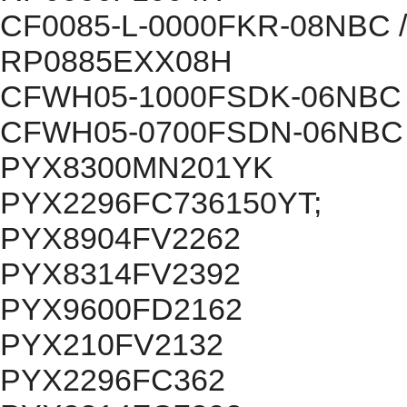
CF0085-L-0000FKR-08NBC /
RP0885EXX08H
CFWH05-1000FSDK-06NBC
CFWH05-0700FSDN-06NBC
PYX8300MN201YK
PYX2296FC736150YT;
PYX8904FV2262
PYX8314FV2392
PYX9600FD2162
PYX210FV2132
PYX2296FC362