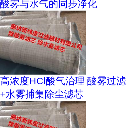
酸雾与水气的同步净化
高浓度HCl酸气治理 酸雾过滤
+水雾捕集除尘滤芯