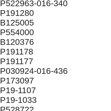
P522963-016-340
P191280
B125005
P554000
B120376
P191178
P191177
P030924-016-436
P173097
P19-1107
P19-1033
P528722