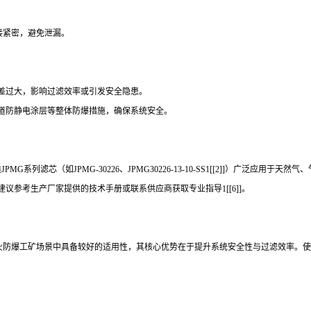
连接紧密，避免泄漏。
差过大，影响过滤效率或引发安全隐患。
道防静电涂层等整体防爆措施，确保系统安全。
MG系列滤芯（如JPMG-30226、JPMG30226-13-10-SS1[[2]]）广泛应
参考生产厂家提供的技术手册或联系供应商获取专业指导1[[6]]。
静电跳火防爆工矿场景中具备较好的适用性，其核心优势在于提升系统安全性与过滤效率