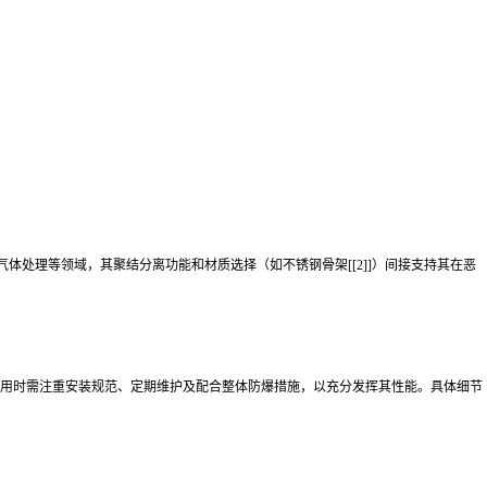
用于天然气、气体处理等领域，其聚结分离功能和材质选择（如不锈钢骨架[[2]]）间接支持其在恶
。使用时需注重安装规范、定期维护及配合整体防爆措施，以充分发挥其性能。具体细节