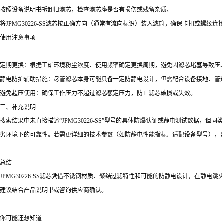
按照设备说明书拆卸旧滤芯，检查滤芯座是否有损伤或残留杂质。
将JPMG30226-SS滤芯按正确方向（通常有流向标识）装入滤筒，确保卡扣或螺纹
使用注意事项
定期更换：根据工矿环境粉尘浓度、使用频率确定更换周期，避免因滤芯堵塞导致压
静电防护辅助措施：尽管滤芯本身可能具备一定防静电设计，但需配合设备接地、管
避免超压使用：确保工作压力不超过滤芯额定压力，防止滤芯破损或失效。
三、补充说明
搜索结果中未直接描述“JPMG30226-SS”型号的具体防爆认证或静电测试数据，但同类JP
劣环境下的可靠性。若需更详细的技术参数（如防静电性能指标、适配设备型号），建议
总结
JPMG30226-SS滤芯凭借不锈钢材质、聚结过滤特性和可能的防静电设计，在
建议结合产品说明书或咨询供应商确认。
你可能还想知道