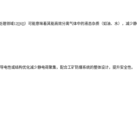
处理领域12[[6]]）可能意味着其能高效分离气体中的液态杂质（如油、水），减少静
过材料导电性或结构优化减少静电荷聚集，配合工矿防爆系统的整体设计，提升安全性。