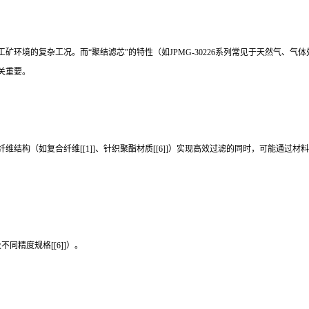
环境的复杂工况。而“聚结滤芯”的特性（如JPMG-30226系列常见于天然气、气体
关重要。
结构（如复合纤维[[1]]、针织聚酯材质[[6]]）实现高效过滤的同时，可能通
同精度规格[[6]]）。