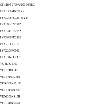
CFWH05-0700FSDN-06NBC
PYX8300MN201YK
PYX2296FC736150YT;
PYX8904FV2262
PYX8314FV2392
PYX9600FD2162
PYX210FV2132
PYX2296FC362
PYX8314FC7392
YC-JL-ZJT100
VER6331KJ46H
VER8305KS30H
VED3300K1010H
VER8305K02530H
VED3300KS10H
VER6301KS16H