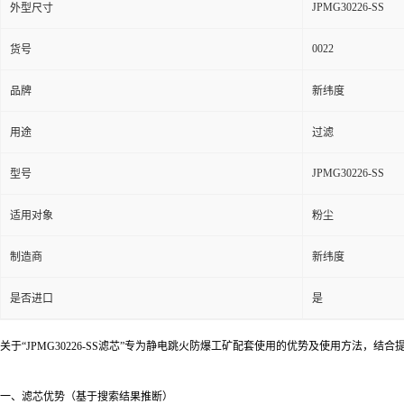
JPMG30226-SS
外型尺寸
0022
货号
品牌
新纬度
用途
过滤
JPMG30226-SS
型号
适用对象
粉尘
制造商
新纬度
是否进口
是
关于“JPMG30226-SS滤芯”专为静电跳火防爆工矿配套使用的优势及使用方法，
一、滤芯优势（基于搜索结果推断）