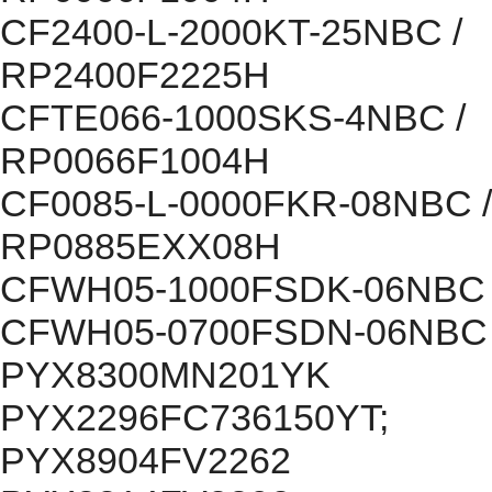
CF2400-L-2000KT-25NBC /
RP2400F2225H
CFTE066-1000SKS-4NBC /
RP0066F1004H
CF0085-L-0000FKR-08NBC /
RP0885EXX08H
CFWH05-1000FSDK-06NBC
CFWH05-0700FSDN-06NBC
PYX8300MN201YK
PYX2296FC736150YT;
PYX8904FV2262