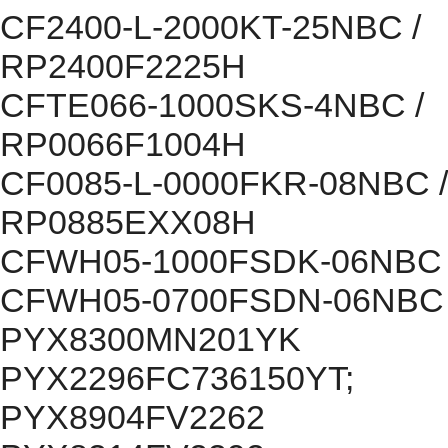
CF2400-L-2000KT-25NBC /
RP2400F2225H
CFTE066-1000SKS-4NBC /
RP0066F1004H
CF0085-L-0000FKR-08NBC /
RP0885EXX08H
CFWH05-1000FSDK-06NBC
CFWH05-0700FSDN-06NBC
PYX8300MN201YK
PYX2296FC736150YT;
PYX8904FV2262