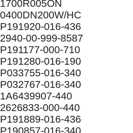
1700R005ON
0400DN200W/HC
P191920-016-436
2940-00-999-8587
P191177-000-710
P191280-016-190
P033755-016-340
P032767-016-340
1A6439907-440
2626833-000-440
P191889-016-436
P190857-016-340