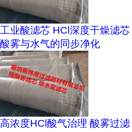
工业酸滤芯 HCl深度干燥滤芯
酸雾与水气的同步净化
高浓度HCl酸气治理 酸雾过滤