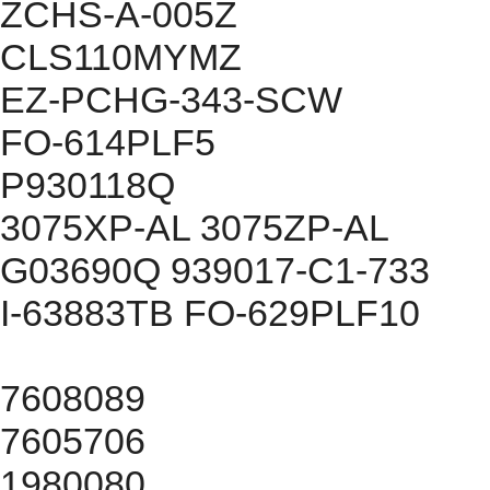
ZCHS-A-005Z
CLS110MYMZ
EZ-PCHG-343-SCW
FO-614PLF5
P930118Q
3075XP-AL 3075ZP-AL
G03690Q 939017-C1-733
I-63883TB FO-629PLF10
7608089
7605706
1980080