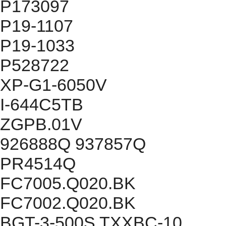
P173097
P19-1107
P19-1033
P528722
XP-G1-6050V
I-644C5TB
ZGPB.01V
926888Q 937857Q
PR4514Q
FC7005.Q020.BK
FC7002.Q020.BK
BGT-3-500S TXXBC-10