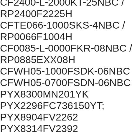
CF2400-L-2000KT-25NBC /
RP2400F2225H
CFTE066-1000SKS-4NBC /
RP0066F1004H
CF0085-L-0000FKR-08NBC /
RP0885EXX08H
CFWH05-1000FSDK-06NBC
CFWH05-0700FSDN-06NBC
PYX8300MN201YK
PYX2296FC736150YT;
PYX8904FV2262
PYX8314FV2392