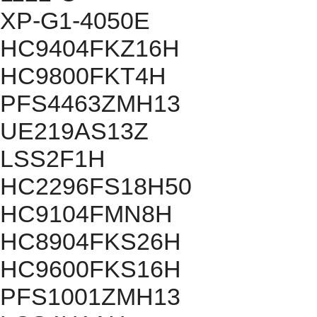
XP-G1-4050E
HC9404FKZ16H
HC9800FKT4H
PFS4463ZMH13
UE219AS13Z
LSS2F1H
HC2296FS18H50
HC9104FMN8H
HC8904FKS26H
HC9600FKS16H
PFS1001ZMH13