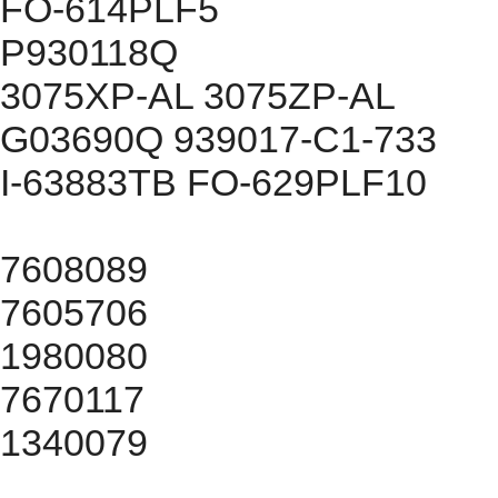
FO-614PLF5
P930118Q
3075XP-AL 3075ZP-AL
G03690Q 939017-C1-733
I-63883TB FO-629PLF10
7608089
7605706
1980080
7670117
1340079