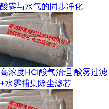
酸雾与水气的同步净化
高浓度HCl酸气治理 酸雾过滤
+水雾捕集除尘滤芯