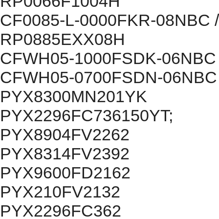
RP0066F1004H
CF0085-L-0000FKR-08NBC /
RP0885EXX08H
CFWH05-1000FSDK-06NBC
CFWH05-0700FSDN-06NBC
PYX8300MN201YK
PYX2296FC736150YT;
PYX8904FV2262
PYX8314FV2392
PYX9600FD2162
PYX210FV2132
PYX2296FC362