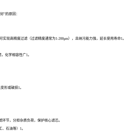
好”的原因：
），可实现高精度过滤（过滤精度通常为1-200μm），且纳污能力强，延长使用寿命1。
滤，化学相容性广1。
免变形或破损1。
滤环节，分担杂质负荷，保护核心滤芯。
工、石油等）1。