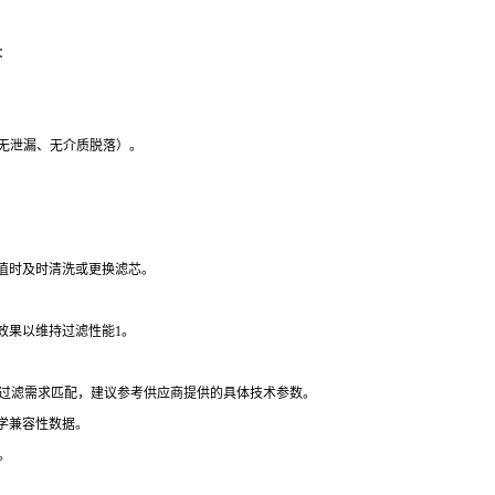
：
性（无泄漏、无介质脱落）。
设定值时及时清洗或更换滤芯。
效果以维持过滤性能1。
备及过滤需求匹配，建议参考供应商提供的具体技术参数。
学兼容性数据。
。