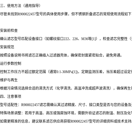
三、使用方法（通用指导）
尽管未找到R900022457型号的具体使用步骤，但不锈钢折叠滤芯的常规使用流程如下
安装前检查
确认滤芯型号匹配设备接口（如螺纹接口222、226、M36等[1]），检查滤芯完整
安装规范
按照设备说明书将滤芯正确插入过滤器壳体，确保密封面紧密贴合，避免旁通。
运行参数控制
控制工作压力不超过额定范围（通常0.1-30MPa[1])，定期监测压差，当压差超过
维护与再生
根据污染情况选择合适的清洗方式（化学清洗、高温冲洗或超声波清洗），确保再生
四、注意事项
型号适配性：R900022457滤芯需确认其过滤精度、尺寸、接口类型是否与您的设
特殊场景调整：若用于高温、高压或强腐蚀环境，需额外验证滤芯的耐温、耐压及化
如需更精准的信息，建议联系滤芯供应商获取R900022457型号的详细资料或技术支持