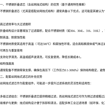
一、不锈钢折叠滤芯（含丝网烛式结构）的优势（基于通用特性推断）
不锈钢折叠滤芯（尤其是搭配丝网烛式结构）通常具备以下优点，这可能是其被认为“
高过滤效率与大过滤面积
折叠结构设计显著增加了过滤面积，配合不锈钢材质（如304、304L、316、316L
耐高温、耐腐蚀性能
不锈钢材质使其适用于高温（ 可达500℃）和腐蚀性环境，适合高粘稠液体或气体过
可再生与重复使用
支持化学清洗、高温或超声波清洗，可反复使用，降低长期成本1。
结构强度高
通常配备不锈钢骨架支撑，确保在高压下（工作压力0.1-30MPa）保持结构稳定，避
二、配套丝网烛式滤芯的补充优势
丝网烛式滤芯作为配套组件，可能进一步提升过滤系统的灵活性和适用性：
多级过滤组合：不锈钢折叠滤芯提供精细过滤，而丝网烛式滤芯可作为预过滤或粗过
易维护与更换：烛式结构设计便于拆卸和清洁，适配多种工业过滤场景（如环保、化