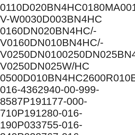
0110D020BN4HC0180MA00
V-W0030D003BN4HC
0160DN020BN4HC/-
V0160DN010BN4HC/-
V0250DN0100250DN025BN4
V0250DN025W/HC
0500D010BN4HC2600R010
016-4362940-00-999-
8587P191177-000-
710P191280-016-
190P033755-016-