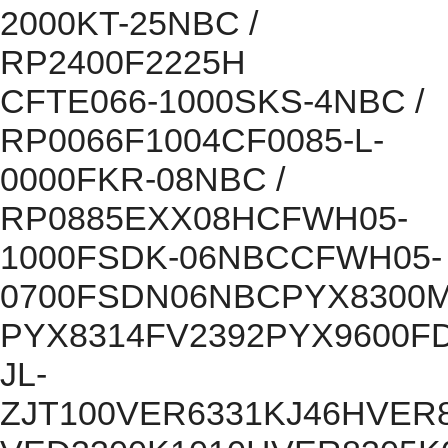
2000KT-25NBC /
RP2400F2225H
CFTE066-1000SKS-4NBC /
RP0066F1004CF0085-L-
0000FKR-08NBC /
RP0885EXX08HCFWH05-
1000FSDK-06NBCCFWH05-
0700FSDN06NBCPYX8300M
PYX8314FV2392PYX9600F
JL-
ZJT100VER6331KJ46HVER