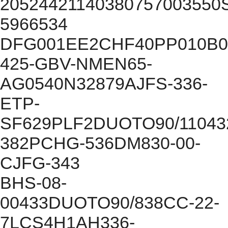
20524421140380757003550
5966534
DFG001EE2CHF40PP010B0
425-GBV-NMEN65-
AG0540N32879AJFS-336-
ETP-
SF629PLF2DUOTO90/11043
382PCHG-536DM830-00-
CJFG-343
BHS-08-
00433DUOTO90/838CC-22-
7LCS4H1AH336-