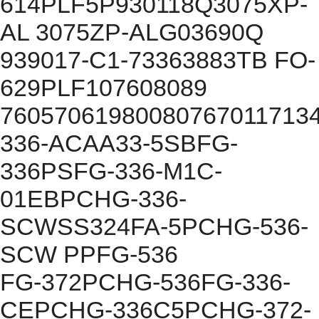
614PLF5P930118Q3075XP-
AL 3075ZP-ALG03690Q
939017-C1-73363883TB FO-
629PLF107608089
76057061980080767011713
336-ACAA33-5SBFG-
336PSFG-336-M1C-
01EBPCHG-336-
SCWSS324FA-5PCHG-536-
SCW PPFG-536
FG-372PCHG-536FG-336-
CEPCHG-336C5PCHG-372-