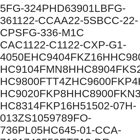
5FG-324PHD63901LBFG-
361122-CCAA22-5SBCC-22-
CPSFG-336-M1C
CAC1122-C1122-CXP-G1-
4050EHC9404FKZ16HHC98
HC9104FMN8HHC8904FKS2
HC9800FTT4ZHC9600FKP
HC9020FKP8HHC8900FKN
HC8314FKP16H51502-07H-
013ZS1059789FO-
736PL05HC645-01-CCA-