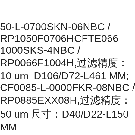
50-L-0700SKN-06NBC /
RP1050F0706HCFTE066-
1000SKS-4NBC /
RP0066F1004H,过滤精度：
10 um D106/D72-L461 MM;
CF0085-L-0000FKR-08NBC /
RP0885EXX08H,过滤精度：
50 um 尺寸：D40/D22-L150
MM