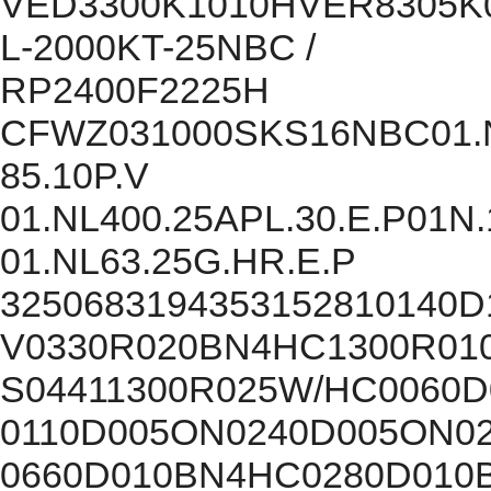
VED3300K1010HVER8305K
L-2000KT-25NBC /
RP2400F2225H
CFWZ031000SKS16NBC01.NR1
85.10P.V
01.NL400.25APL.30.E.P01N.
01.NL63.25G.HR.E.P
3250683194353152810140D
V0330R020BN4HC1300R01
S04411300R025W/HC0060
0110D005ON0240D005ON0
0660D010BN4HC0280D010