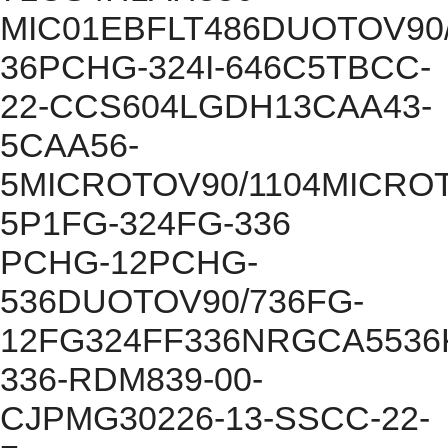
MIC01EBFLT486DUOTOV90/
36PCHG-324I-646C5TBCC-
22-CCS604LGDH13CAA43-
5CAA56-
5MICROTOV90/1104MICROT
5P1FG-324FG-336
PCHG-12PCHG-
536DUOTOV90/736FG-
12FG324FF336NRGCA5536
336-RDM839-00-
CJPMG30226-13-SSCC-22-