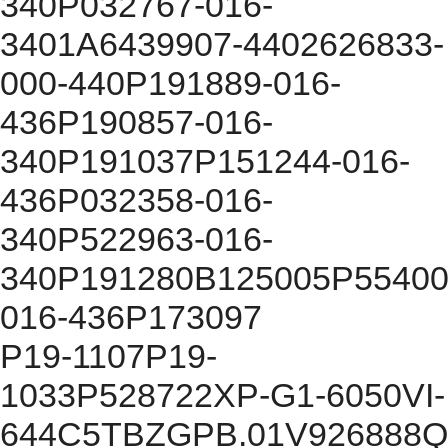
340P032767-016-
3401A6439907-4402626833-
000-440P191889-016-
436P190857-016-
340P191037P151244-016-
436P032358-016-
340P522963-016-
340P191280B125005P55400
016-436P173097
P19-1107P19-
1033P528722XP-G1-6050VI-
644C5TBZGPB.01V926888Q