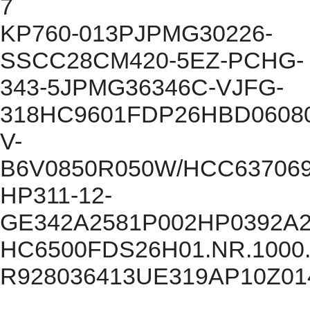
7
KP760-013PJPMG30226-
SSCC28CM420-5EZ-PCHG-
343-5JPMG36346C-VJFG-
318HC9601FDP26HBD06080
V-
B6V0850R050W/HCC637069
HP311-12-
GE342A2581P002HP0392A
HC6500FDS26H01.NR.1000
R928036413UE319AP10Z0