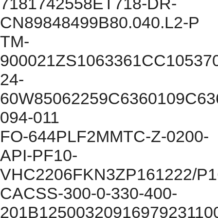
7181742558ET718-DR-
CN89848499B80.040.L2-P
TM-
900021ZS1063361CC10537
24-
60W85062259C6360109C63
094-011
FO-644PLF2MMTC-Z-0200-
API-PF10-
VHC2206FKN3ZP161222/P16
CACSS-300-0-330-400-
201B1250032091697923110