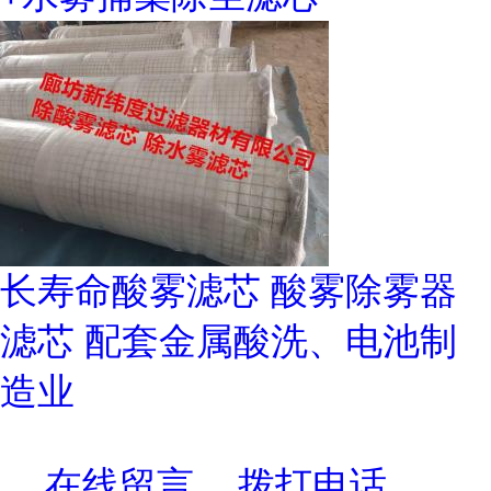
长寿命酸雾滤芯 酸雾除雾器
滤芯 配套金属酸洗、电池制
造业
在线留言
拨打电话