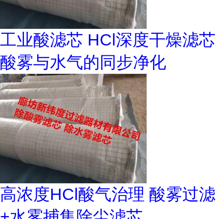
工业酸滤芯 HCl深度干燥滤芯
酸雾与水气的同步净化
高浓度HCl酸气治理 酸雾过滤
+水雾捕集除尘滤芯