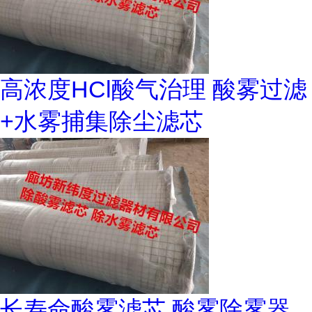
高浓度HCl酸气治理 酸雾过滤
+水雾捕集除尘滤芯
长寿命酸雾滤芯 酸雾除雾器