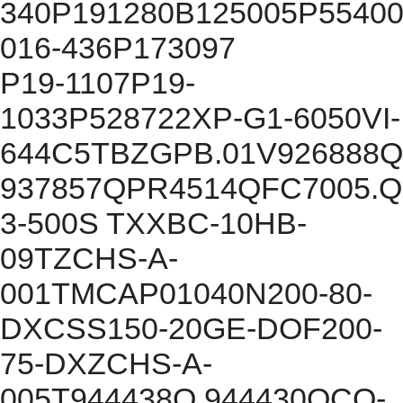
340P191280B125005P55400
016-436P173097
P19-1107P19-
1033P528722XP-G1-6050VI-
644C5TBZGPB.01V926888Q
937857QPR4514QFC7005.Q
3-500S TXXBC-10HB-
09TZCHS-A-
001TMCAP01040N200-80-
DXCSS150-20GE-DOF200-
75-DXZCHS-A-
005T944438Q 944430QCO-