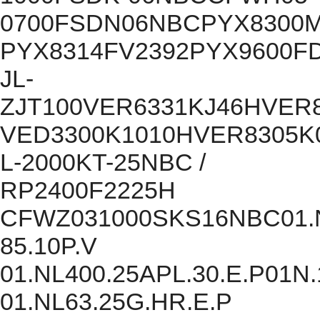
0700FSDN06NBCPYX8300M
PYX8314FV2392PYX9600F
JL-
ZJT100VER6331KJ46HVER
VED3300K1010HVER8305K
L-2000KT-25NBC /
RP2400F2225H
CFWZ031000SKS16NBC01.NR1
85.10P.V
01.NL400.25APL.30.E.P01N.
01.NL63.25G.HR.E.P