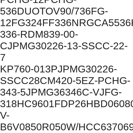
536DUOTOV90/736FG-
12FG324FF336NRGCA5536
336-RDM839-00-
CJPMG30226-13-SSCC-22-
7
KP760-013PJPMG30226-
SSCC28CM420-5EZ-PCHG-
343-5JPMG36346C-VJFG-
318HC9601FDP26HBD06080
V-
B6V0850R050W/HCC637069