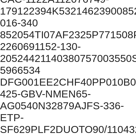
179122394K5321462390085
016-340
852054TI07AF2325P771508
2260691152-130-
20524421140380757003550
5966534
DFG001EE2CHF40PP010B0
425-GBV-NMEN65-
AG0540N32879AJFS-336-
ETP-
SF629PLF2DUOTO90/11043