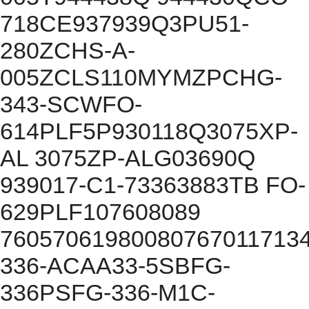
718CE937939Q3PU51-
280ZCHS-A-
005ZCLS110MYMZPCHG-
343-SCWFO-
614PLF5P930118Q3075XP-
AL 3075ZP-ALG03690Q
939017-C1-73363883TB FO-
629PLF107608089
76057061980080767011713
336-ACAA33-5SBFG-
336PSFG-336-M1C-