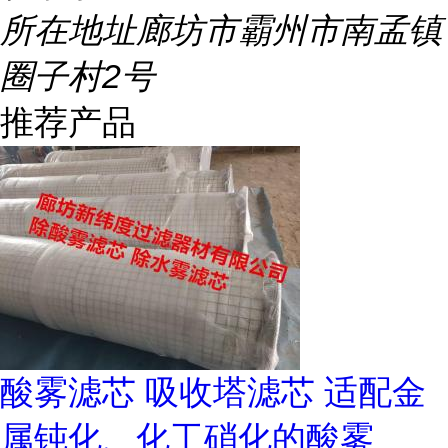
所在地址
廊坊市霸州市南孟镇
圈子村2号
推荐产品
酸雾滤芯 吸收塔滤芯 适配金
属钝化、化工硝化的酸雾