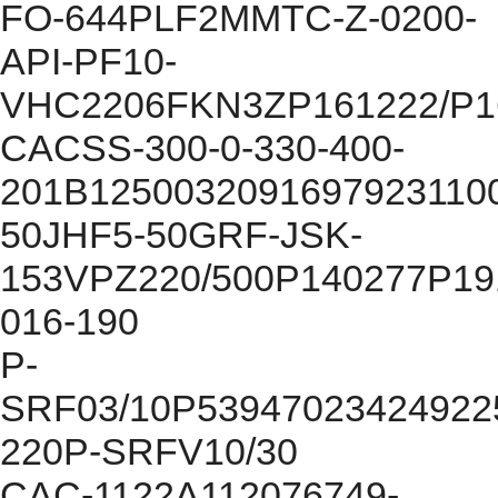
FO-644PLF2MMTC-Z-0200-
API-PF10-
VHC2206FKN3ZP161222/P16
CACSS-300-0-330-400-
201B1250032091697923110
50JHF5-50GRF-JSK-
153VPZ220/500P140277P19
016-190
P-
SRF03/10P5394702342492
220P-SRFV10/30
CAC-1122A112076749-