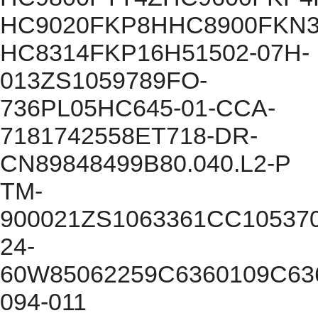
HC9020FKP8HHC8900FKN
HC8314FKP16H51502-07H-
013ZS1059789FO-
736PL05HC645-01-CCA-
7181742558ET718-DR-
CN89848499B80.040.L2-P
TM-
900021ZS1063361CC10537
24-
60W85062259C6360109C63
094-011