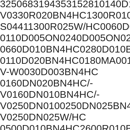
3250683194353152810140D
V0330R020BN4HC1300R01
S04411300R025W/HC0060
0110D005ON0240D005ON0
0660D010BN4HC0280D010
0110D020BN4HC0180MA00
V-W0030D003BN4HC
0160DN020BN4HC/-
V0160DN010BN4HC/-
V0250DN0100250DN025BN4
V0250DN025W/HC
0500D010BN4HC2600R010