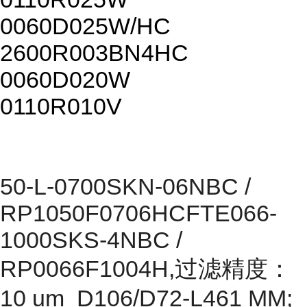
0060D025W/HC
2600R003BN4HC
0060D020W
0110R010V
50-L-0700SKN-06NBC /
RP1050F0706HCFTE066-
1000SKS-4NBC /
RP0066F1004H,过滤精度：
10 um D106/D72-L461 MM;