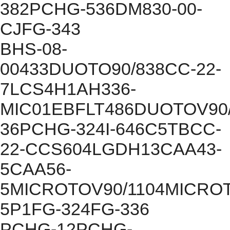
382PCHG-536DM830-00-
CJFG-343
BHS-08-
00433DUOTO90/838CC-22-
7LCS4H1AH336-
MIC01EBFLT486DUOTOV90/
36PCHG-324I-646C5TBCC-
22-CCS604LGDH13CAA43-
5CAA56-
5MICROTOV90/1104MICROT
5P1FG-324FG-336
PCHG-12PCHG-