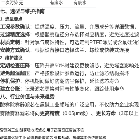
二次污染
无
有废水
有废水
七、选型与维护指南
1. 选型要点
工况参数确认
：提供温度、压力、流量、介质成分等详细数据，
过滤精度选择
：根据酸雾粒径分布选择对应精度，避免过度过滤
材质定制
：针对氯气腐蚀特性，可选定制PTFE涂层或含氟硅油
安装方式确认
：根据设备接口选择法兰、螺纹或快装式连接
2. 维护建议
定期检查压降
：压降升高50%时建议更换滤芯，避免堵塞影响
避免超温超压
：严格按照设计参数运行，防止滤芯结构损坏
停机保护
：停机期间做好防潮防尘保护，延长滤芯寿命
建立台账
：记录滤芯更换时间与性能变化，跟踪使用寿命
八、行业价值与未来趋势
酸雾除雾器滤芯在氯碱工业领域的广泛应用，不仅助力企业实现
雾除雾器滤芯将向
更高精度
（0.05μm级）、
更长寿命
（3年以上
套氯碱工业 酸雾吸收塔滤芯 用于高温高压腐蚀环境
配套氯化物工业 酸雾吸收塔滤芯 处理盐酸、硫酸等中低浓度酸雾