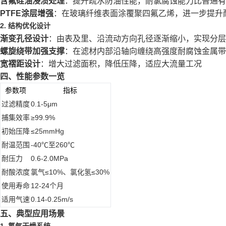
含氟硅油浸渍处理
：提升疏水防油性能，耐氯腐蚀能力比普通有机
PTFE涂层增强
：在玻璃纤维表面涂覆聚四氟乙烯，进一步提升
2. 结构优化设计
渐变孔径设计
：由表及里、沿流动方向孔径逐渐缩小，实现分层
螺旋绕带加强支撑
：在滤材内部沿轴向缠绕高强度耐腐蚀金属带
宽褶距设计
：增大过滤面积，降低压降，适应大流量工况
四、性能参数一览
参数项
指标
过滤精度
0.1-5μm
捕集效率
≥99.9%
初始压降
≤25mmHg
耐温范围
-40℃至260℃
耐压力
0.6-2.0MPa
耐酸浓度
氯气≤10%、氯化氢≤30%
使用寿命
12-24个月
适用气速
0.14-0.25m/s
五、典型应用场景