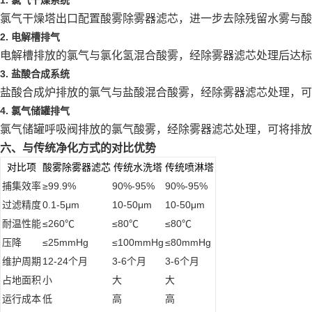
1. 氯气干燥系统
氯气干燥塔出口配置酸雾除雾器滤芯，进一步去除残留水雾与酸雾
2. 电解槽排气
电解槽排放的氯气与氯化氢混合酸雾，经除雾器滤芯处理后达标
3. 盐酸合成系统
盐酸合成炉排放的氯气与盐酸混合酸雾，经除雾器滤芯处理，可将排
4. 氯气储罐排气
氯气储罐呼吸阀排放的氯气酸雾，经除雾器滤芯处理，可将排放浓度
六、与传统净化方式的对比优势
对比项
酸雾除雾器滤芯
传统水洗塔
传统喷淋塔
捕集效率
≥99.9%
90%-95%
90%-95%
过滤精度
0.1-5μm
10-50μm
10-50μm
耐温性能
≤260℃
≤80℃
≤80℃
压降
≤25mmHg
≤100mmHg
≤80mmHg
维护周期
12-24个月
3-6个月
3-6个月
占地面积
小
大
大
运行成本
低
高
高