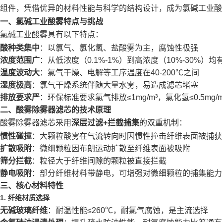
组件，凭借优异的材料性能与科学的结构设计，成为氯碱工业酸
一、氯碱工业酸雾特点与挑战
氯碱工业酸雾具有以下特点：
酸种类集中
：以氯气、氯化氢、盐酸雾为主，腐蚀性极强
浓度范围广
：从低浓度（0.1%-1%）到高浓度（10%-30%）均
温度波动大
：氯气干燥、电解等工序温度在40-200℃之间
湿度极高
：氯气干燥系统伴随大量水雾，易造成滤芯堵塞
排放要求严
：环保标准要求氯气排放≤1mg/m³，氯化氢≤0.5mg/m
二、酸雾除雾器滤芯的技术原理
酸雾除雾器滤芯采用
深层过滤+拦截捕集
的双重机制：
惯性碰撞
：大颗粒酸雾在气流转向时因惯性撞击纤维表面被捕获
扩散吸附
：微细颗粒因布朗运动扩散至纤维表面被吸附
筛分拦截
：粒径大于纤维间隙的颗粒被直接拦截
静电吸附
：部分纤维材料带静电，可增强对微细颗粒的捕集能力
三、核心材料特性
1. 纤维材质选择
无碱玻璃纤维
：耐温性能≤260℃，耐氯气腐蚀，是主流选择