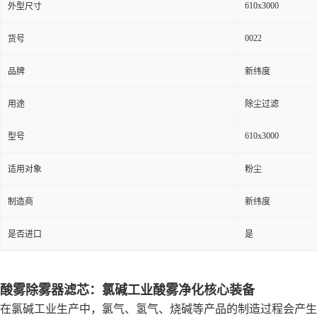
610x3000
外型尺寸
0022
货号
品牌
新纬度
用途
除尘过滤
610x3000
型号
适用对象
粉尘
制造商
新纬度
是否进口
是
酸雾除雾器滤芯：氯碱工业酸雾净化核心装备
在氯碱工业生产中，氯气、氢气、烧碱等产品的制造过程会产生