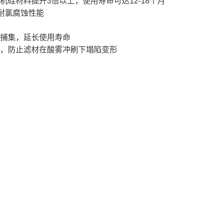
硅材料提升3倍以上，使用寿命可达12-18个月
耐氯腐蚀性能
捕集，延长使用寿命
，防止滤材在酸雾冲刷下塌陷变形