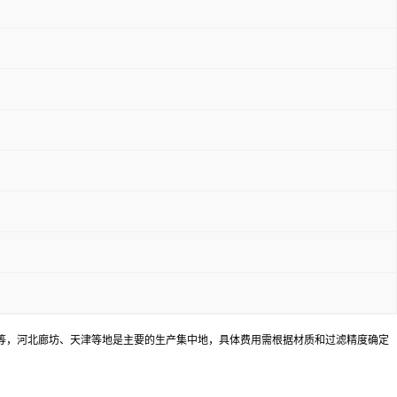
 不等，河北廊坊、天津等地是主要的生产集中地，具体费用需根据材质和过滤精度确定