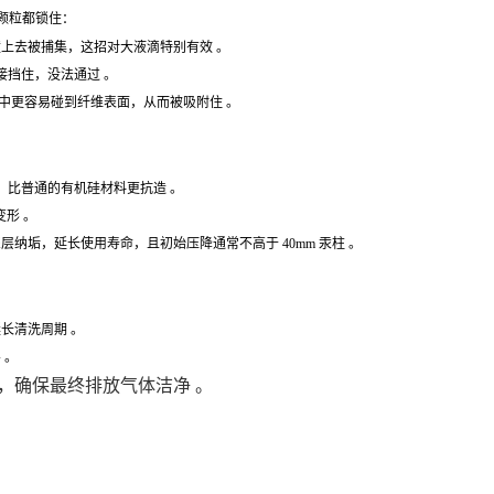
颗粒都锁住：
撞上去被捕集，这招对大液滴特别有效 。
接挡住，没法通过 。
程中更容易碰到纤维表面，从而被吸附住 。
，比普通的有机硅材料更抗造 。
形 。
纳垢，延长使用寿命，且初始压降通常不高于 40mm 汞柱 。
长清洗周期 。
 。
，确保最终排放气体洁净 。