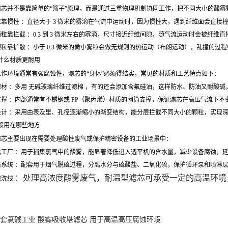
滤芯并不是靠简单的“筛子”原理，而是通过三重物理机制协同工作，把不同大小的酸雾
靠惯性 ：直径大于 3 微米的雾滴在气流中运动时，因为惯性大，遇到纤维面会直接
粒靠拦截 ：0.3 到 3 微米左右的雾滴，尺寸接近纤维间隙，随气流运动时会被纤维直
粒靠扩散 ：小于 0.3 微米的微小雾粒会做无规则的热运动（布朗运动），乱撞的过
什么材质更耐用
工作环境通常有强腐蚀性，滤芯的“身体”必须得结实，常见的材质和工艺特点如下：
滤材 ：多用 无碱玻璃纤维过滤棉 ，有的还会添加含氟硅油，这样防水、防油又耐酸碱
撑 ：内部通常有不锈钢或 PP（聚丙烯）材质的网筒支撑，保证滤芯在高压气流下不变
计 ：采用由表及里、孔径逐渐缩小的渐变结构，能分层拦截不同大小的颗粒，实现深层
般用在哪些地方
滤芯主要出现在需要处理酸性废气或保护精密设备的工业场景中：
化工厂 ：用于捕集氯气中的酸雾，能显著降低进入透平机的含水量，减少设备腐蚀，延
塔系统 ：配套用于烟气脱硫过程，分离水分与硫酸盐、二氧化硫，保护循环泵和喷淋层
：处理高浓度酸雾废气，耐温型滤芯可承受一定的高温环境
酸洗线
套氯碱工业 酸雾吸收塔滤芯 用于高温高压腐蚀环境