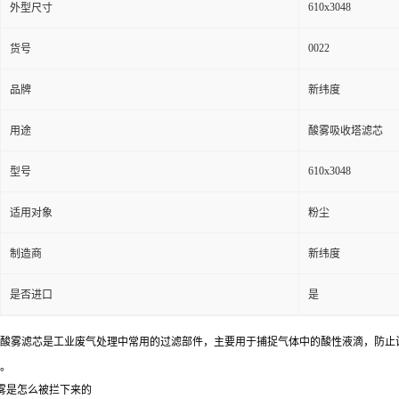
610x3048
外型尺寸
0022
货号
品牌
新纬度
用途
酸雾吸收塔滤芯
610x3048
型号
适用对象
粉尘
制造商
新纬度
是否进口
是
酸雾滤芯是工业废气处理中常用的过滤部件，主要用于捕捉气体中的酸性液滴，防止设备
。
雾是怎么被拦下来的