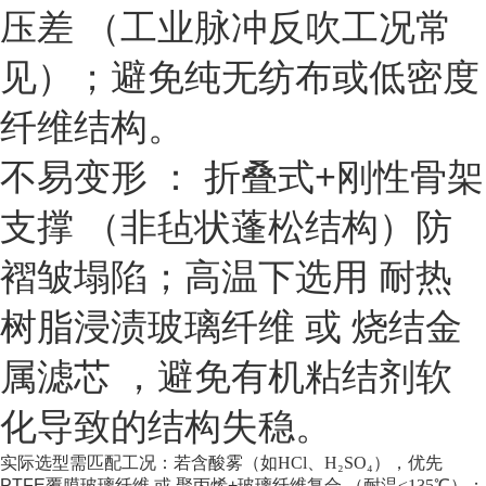
压差
（工业脉冲反吹工况常
见）；避免纯无纺布或低密度
纤维结构。
不易变形
：
折叠式+刚性骨架
支撑
（非毡状蓬松结构）防
褶皱塌陷；高温下选用
耐热
树脂浸渍玻璃纤维
或
烧结金
属滤芯
，避免有机粘结剂软
化导致的结构失稳。
实际选型需匹配工况：若含酸雾（如HCl、H₂SO₄），优先
PTFE覆膜玻璃纤维
或
聚丙烯+玻璃纤维复合
（耐温≤135℃）；