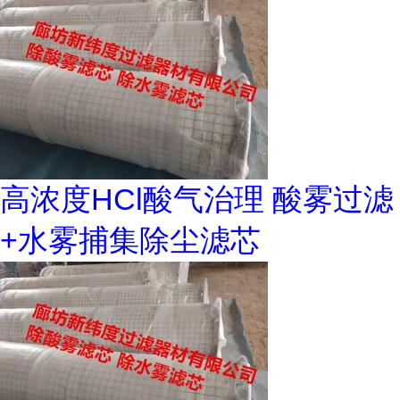
高浓度HCl酸气治理 酸雾过滤
+水雾捕集除尘滤芯