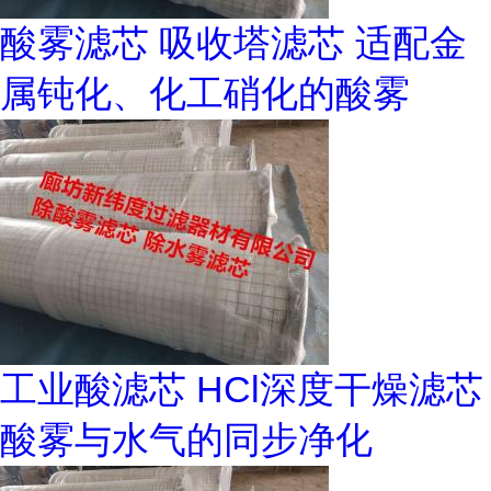
酸雾滤芯 吸收塔滤芯 适配金
属钝化、化工硝化的酸雾
工业酸滤芯 HCl深度干燥滤芯
酸雾与水气的同步净化