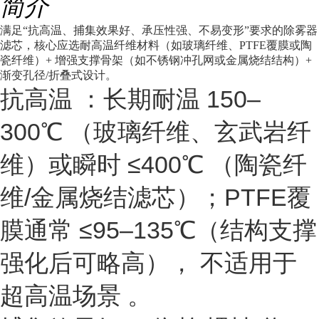
简介
满足“抗高温、捕集效果好、承压性强、不易变形”要求的除雾器
滤芯，核心应选耐高温纤维材料（如玻璃纤维、PTFE覆膜或陶
瓷纤维）+ 增强支撑骨架（如不锈钢冲孔网或金属烧结结构）+
渐变孔径/折叠式设计。
抗高温
：长期耐温
150–
300℃
（玻璃纤维、玄武岩纤
维）或瞬时
≤400℃
（陶瓷纤
维/金属烧结滤芯）；PTFE覆
膜通常 ≤95–135℃（结构支撑
强化后可略高），
不适用于
超高温场景
。