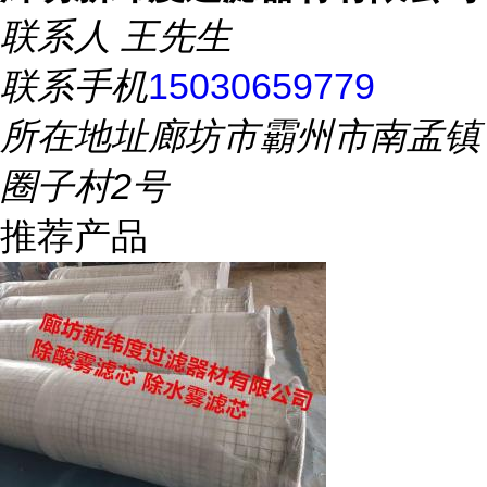
联系人
王先生
联系手机
15030659779
所在地址
廊坊市霸州市南孟镇
圈子村2号
推荐产品