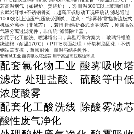
若高温烟气（如锅炉、焚烧炉），选
耐温300℃以上玻璃纤维/
玄武岩纤维+不锈钢骨架
；超高压或脉动工况应确认
滤芯通过
1000次以上油压/气压疲劳测试
。注意：
“除雾器”常指折流板式
机械分离器（非滤芯）
，若指
纤维/折叠式除雾滤芯
，则属高效
气液分离过滤元件，非传统“滤筒除尘器”。
如用于化工酸洗、喷淋塔出口，典型可靠方案为：
玻璃纤维缠
绕滤棉（耐温170℃）+ PTFE表面处理 + 环氧树脂固化 + 不锈
钢端盖支撑
，兼顾耐蚀、耐温与结构刚性。
套氯碱工业 酸雾吸收塔滤芯 用于高温高压腐蚀环境
配套氯化物工业 酸雾吸收塔
滤芯 处理盐酸、硫酸等中低
浓度酸雾
配套化工酸洗线 除酸雾滤芯
酸性废气净化