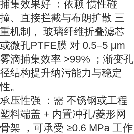
捕集效果好
：依赖
惯性碰
撞、直接拦截与布朗扩散
三
重机制，
玻璃纤维折叠滤芯
或微孔PTFE膜
对
0.5–5 μm
雾滴捕集效率 >99%
；渐变孔
径结构提升纳污能力与稳定
性。
承压性强
：需
不锈钢或工程
塑料端盖 + 内置冲孔/菱形网
骨架
，可承受
≥0.6 MPa 工作