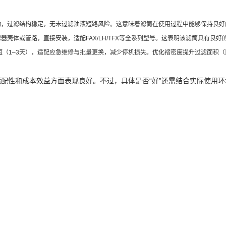
动，过滤结构稳定，无未过滤油液短路风险。这意味着滤筒在使用过程中能够保持良好
器壳体或管路，直接安装，适配FAX/LH/TFX等全系列型号。这表明该滤筒具有良好
（1–3天），适配应急维修与批量更换，减少停机损失。优化褶密度提升过滤面积（比普通滤
性、适配性和成本效益方面表现良好。不过，具体是否“好”还需结合实际使