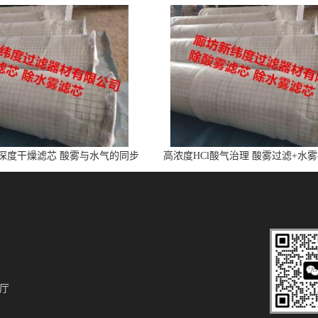
l深度干燥滤芯 酸雾与水气的同步
高浓度HCl酸气治理 酸雾过滤+水
净化
芯
厅