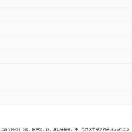
油液清洁度至NAS7–9级，保护泵、阀、油缸等精密元件。虽然这里提到的是≥3μm的过滤