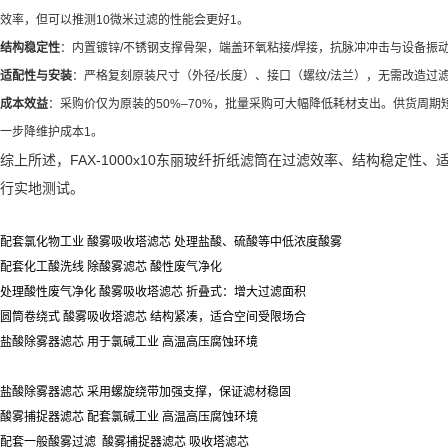
效率，但可以推测10微米过滤的性能会更好1。
结构稳定性
：内置镀锌/不锈钢支撑骨架，端盖环氧粘接/焊接，抗脉冲冲击与设备振
适配性与安装
：严格复刻原装尺寸（外径/长度）、接口（螺纹/法兰），无需改造过滤
成本效益
：采购价仅为原装的50%–70%，批量采购可大幅降低耗材支出。供货周期短
一步降维护成本1。
综上所述，FAX-1000x10东丽玻纤折纸滤筒在过滤效率、结构稳定
行实地测试。
配套氯化物工业 酸雾吸收塔滤芯 处理盐酸、硫酸等中低浓度酸雾
配套化工酸洗线 除酸雾滤芯 酸性废气净化
处理酸性废气净化 酸雾吸收塔滤芯 折叠式：增大过滤面积
圆筒卷绕式 酸雾吸收塔滤芯 结构紧凑，适合空间受限场合
盐酸除雾器滤芯 用于氯碱工业 高温高压腐蚀环境
盐酸除雾器滤芯 采用螺旋绕带加强支撑，保证滤材稳固
酸雾捕捉器滤芯 配套氯碱工业 高温高压腐蚀环境
配套一般酸雾过滤 酸雾捕捉器滤芯 吸收塔滤芯