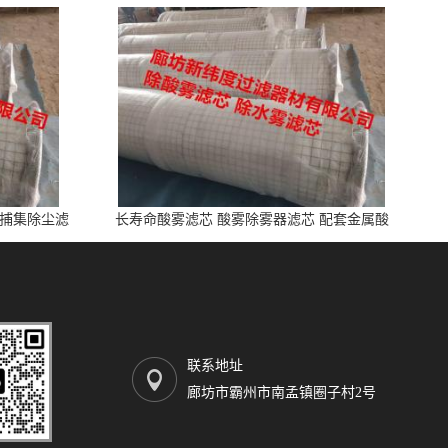
雾捕集除尘滤
长寿命酸雾滤芯 酸雾除雾器滤芯 配套金属酸
洗、电池制造业
联系地址
廊坊市霸州市南孟镇圈子村2号