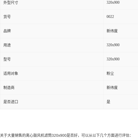
320x900
外型尺寸
0022
货号
品牌
新纬度
320x900
用途
320x900
型号
适用对象
粉尘
制造商
新纬度
是否进口
是
关于大量销售的离心鼓风机滤筒320x900是否好，可以从以下几个方面进行评估：