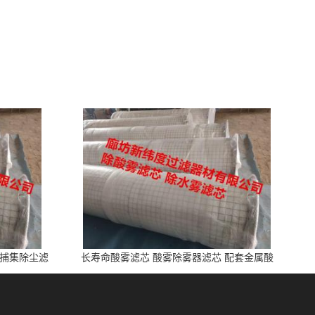
雾捕集除尘滤
长寿命酸雾滤芯 酸雾除雾器滤芯 配套金属酸
洗、电池制造业