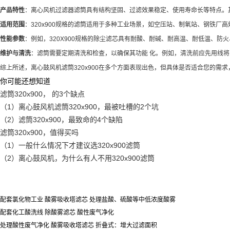
产品特性
：离心风机过滤器滤筒具有结构坚固、过滤效果稳定、使用寿命长等特点。
适用范围
：320x900规格的滤筒适用于多种工业场景，如空压站、制氧站、钢铁厂
性能参数
：例如，320X900规格的除尘滤芯具有耐酸、耐碱、耐高温、耐低温、防火
维护与清洗
：滤筒需要定期清洗和检查，以确保其功能 化。例如，清洗前应先用线将
综上所述，离心鼓风机滤筒320x900在多个方面表现出色，但具体是否适合您的
你可能还想知道
滤筒320x900， 的3个缺点
（1）离心鼓风机滤筒320x900，最被吐槽的2个坑
（2）滤筒320x900，最致命的4个缺陷
滤筒320x900，值得买吗
（1）一般什么情况下才建议选320x900滤筒
（2）离心鼓风机，为什么有人不用320x900滤筒
配套氯化物工业 酸雾吸收塔滤芯 处理盐酸、硫酸等中低浓度酸雾
配套化工酸洗线 除酸雾滤芯 酸性废气净化
处理酸性废气净化 酸雾吸收塔滤芯 折叠式：增大过滤面积