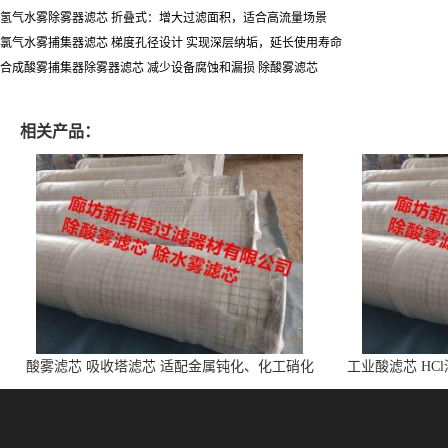
氢气水雾除雾器滤芯 折叠式：增大过滤面积，适合高流量场景
氯气水雾捕集器滤芯 梯度孔径设计 实现深层纳垢，延长使用寿命
合成酸雾捕集器除雾器滤芯 减少设备腐蚀和漏损 除酸雾滤芯
相关产品：
酸雾滤芯 吸收塔滤芯 适配金属钝化、化工硝化
工业酸滤芯 HC
的酸雾