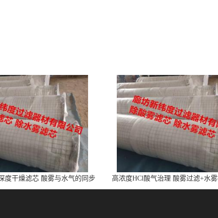
l深度干燥滤芯 酸雾与水气的同步
高浓度HCl酸气治理 酸雾过滤+水
净化
芯