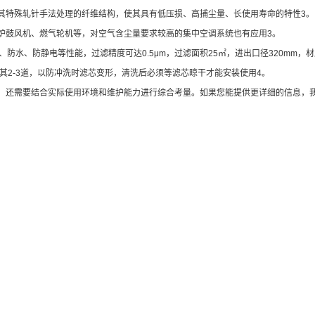
其特殊轧针手法处理的纤维结构，使其具有低压损、高捕尘量、长使用寿命的特性3。
高炉鼓风机、燃气轮机等，对空气含尘量要求较高的集中空调系统也有应用3。
、防水、防静电等性能，过滤精度可达0.5μm，过滤面积25㎡，进出口径320mm，
其2-3道，以防冲洗时滤芯变形，清洗后必须等滤芯晾干才能安装使用4。
需求，还需要结合实际使用环境和维护能力进行综合考量。如果您能提供更详细的信息，