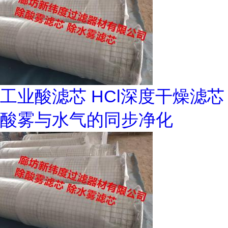
工业酸滤芯 HCl深度干燥滤芯
酸雾与水气的同步净化