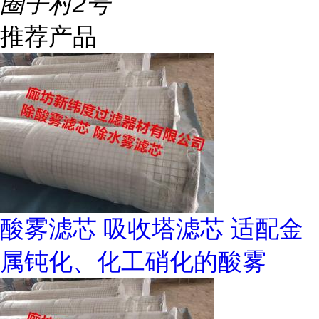
圈子村2号
推荐产品
酸雾滤芯 吸收塔滤芯 适配金
属钝化、化工硝化的酸雾