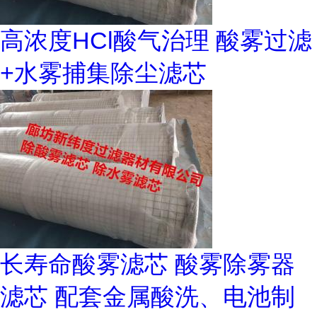
高浓度HCl酸气治理 酸雾过滤
+水雾捕集除尘滤芯
长寿命酸雾滤芯 酸雾除雾器
滤芯 配套金属酸洗、电池制