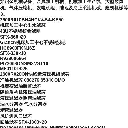
如冶金机械设备、金属加工机械、机械加工生产线、大型鼓风
机、气体压缩机、发电机组、陆地及海上采油机械、建筑机械等
3。
2600R010BN4HC/-V-B4-KE50
机床加工中心出水滤芯
40U不锈钢折叠滤网
SFX-660×20
Granch机床加工中心不锈钢滤芯
HC8900FKN16Z
SFX-330×10
R928006864
PI73063DNSMXVST10
MF0110D025
2600R020ON快锻造液压机组滤芯
净油机滤芯 088279 6534COMO
换流变滤油装置滤芯
隧道盾构机液压油滤芯
液压过滤器除污油滤芯
油水分离器 气水分离器
精密过滤器
风机进风口滤芯
回油滤芯SFX-1300×20