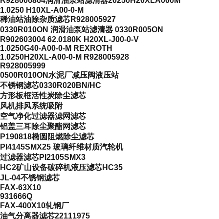
R928006864润滑油泵站滤清器20250H20XLA000M
1.0250 H10XL-A00-0-M
稀油站油除杂质滤芯R928005927
0330R010ON 润滑油泵站滤清器 0330R005ON
R902603004 62.0180K H20XL-J00-0-V
1.0250G40-A00-0-M REXROTH
1.0250H20XL-A00-0-M R928005928
R928005999
0500R010ON水泥厂减压阀液压站
不锈钢滤芯0330R020BN/HC
方形板框活性炭除尘滤芯
风机排风系统吸附
空气净化过滤器滤网滤芯
铝盖三耳除尘聚酯网滤芯
P190818椭圆阻燃除尘滤芯
PI4145SMX25 玻璃纤维材质汽轮机
过滤器滤芯PI2105SMX3
HC2矿山设备破碎机液压滤芯HC35
JL-04不锈钢滤芯
FAX-63X10
931666Q
FAX-400X10轧钢厂
油气分离器滤芯22111975