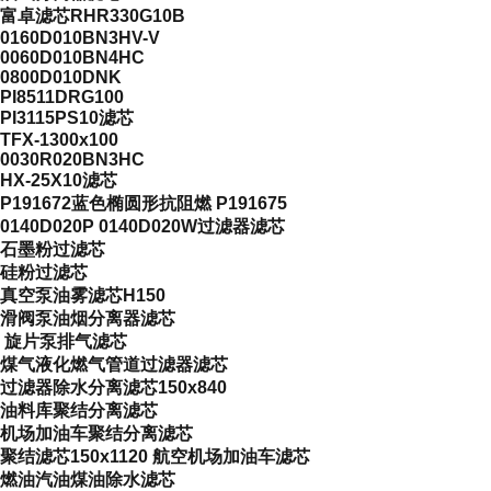
富卓滤芯RHR330G10B
0160D010BN3HV-V
0060D010BN4HC
0800D010DNK
PI8511DRG100
PI3115PS10滤芯
TFX-1300x100
0030R020BN3HC
HX-25X10滤芯
P191672蓝色椭圆形抗阻燃 P191675
0140D020P 0140D020W过滤器滤芯
石墨粉过滤芯
硅粉过滤芯
真空泵油雾滤芯H150
滑阀泵油烟分离器滤芯
旋片泵排气滤芯
煤气液化燃气管道过滤器滤芯
过滤器除水分离滤芯150x840
油料库聚结分离滤芯
机场加油车聚结分离滤芯
聚结滤芯150x1120 航空机场加油车滤芯
燃油汽油煤油除水滤芯