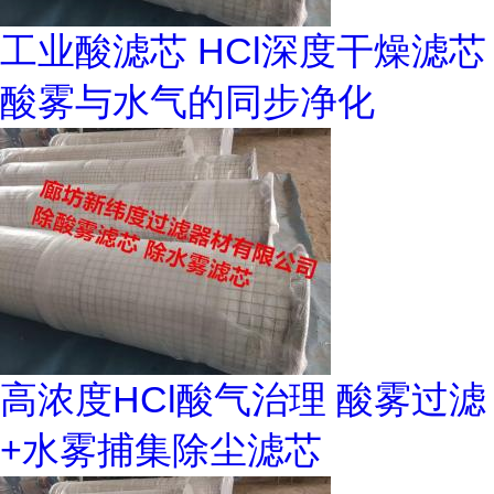
工业酸滤芯 HCl深度干燥滤芯
酸雾与水气的同步净化
高浓度HCl酸气治理 酸雾过滤
+水雾捕集除尘滤芯