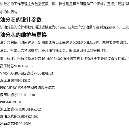
油分芯的工作原理主要包括直接拦截、惯性碰撞和布朗运动三个步骤。直接拦截是指
小的油滴5。
油分芯的设计参数
该油分芯的设计参数包括过滤精度为0.1μm，压缩空气含油量可达到3ppm以下，过滤
油分芯的维护与更换
油分芯的使用时间达到一定期限或者当压差达到0.08到0.1Mpa时，就需要更
油管、拆出上盖紧固螺栓、移开油气桶上盖、取出油细分离器等操作5。
综上所述，阿特拉斯油分芯1614905400油分滤芯的工作原理主要是通过直接
高压滤芯V6021B2C05
V4054B6H03液压滤芯V4054B6H03
液压油滤芯940153Q
PI9208DRGV25不锈钢过滤液压滤芯
液压油滤芯PI3108PS10
PI8514DRG60
液压油滤芯HC9100FKZ08Z
燃油滤芯HC8300FKZ16Z
玛勒滤芯PI22010DN