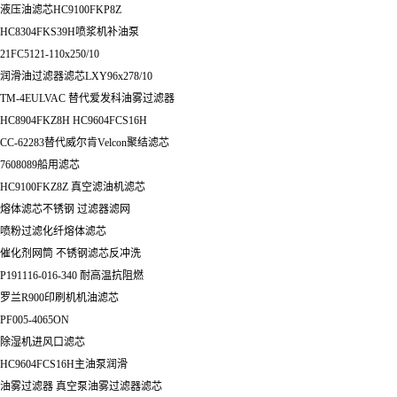
液压油滤芯HC9100FKP8Z
HC8304FKS39H喷浆机补油泵
21FC5121-110x250/10
润滑油过滤器滤芯LXY96x278/10
TM-4EULVAC 替代爱发科油雾过滤器
HC8904FKZ8H HC9604FCS16H
CC-62283替代威尔肯Velcon聚结滤芯
7608089船用滤芯
HC9100FKZ8Z 真空滤油机滤芯
熔体滤芯不锈钢 过滤器滤网
喷粉过滤化纤熔体滤芯
催化剂网筒 不锈钢滤芯反冲洗
P191116-016-340 耐高温抗阻燃
罗兰R900印刷机机油滤芯
PF005-4065ON
除湿机进风口滤芯
HC9604FCS16H主油泵润滑
油雾过滤器 真空泵油雾过滤器滤芯