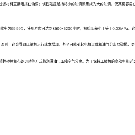
过滤材料直接阻挡住油滴；惯性碰撞是指将小的油滴聚集成为大的油滴，使其更容易
效率为99.99%，使用寿命可达到3500-5200小时，初始压差小于等于0.02M
换滤芯。否则，这会导致压缩机运行成本增加，甚至可能引起电机过载和油气分离器破损
拦截、惯性碰撞和布朗运动等方式将润滑油与压缩空气分离。为了保持压缩机的高效率和