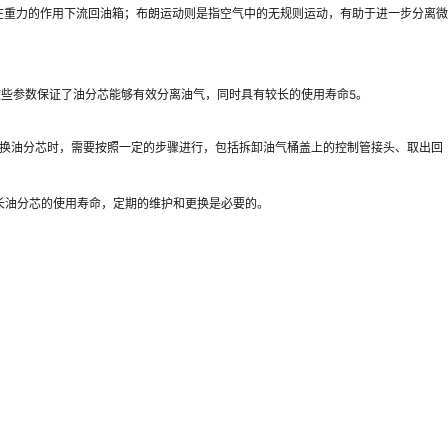
在重力的作用下流回油箱；布朗运动则是指空气中的无规则运动，有助于进一步分离微
Pa。这些参数保证了油分芯能够有效分离油气，同时具有较长的使用寿命5。
。更换油分芯时，需要按照一定的步骤进行，包括拆卸油气桶盖上的控制管接头、取出回
延长油分芯的使用寿命，定期的维护和更换是必要的。