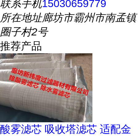
联系手机
15030659779
所在地址
廊坊市霸州市南孟镇
圈子村2号
推荐产品
酸雾滤芯 吸收塔滤芯 适配金