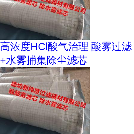
高浓度HCl酸气治理 酸雾过滤
+水雾捕集除尘滤芯