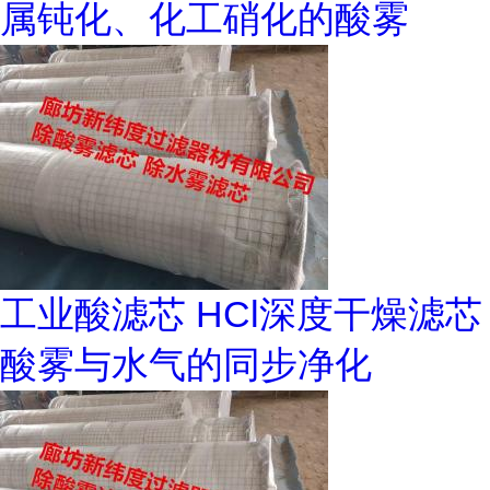
属钝化、化工硝化的酸雾
工业酸滤芯 HCl深度干燥滤芯
酸雾与水气的同步净化