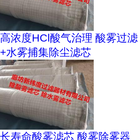
高浓度HCl酸气治理 酸雾过滤
+水雾捕集除尘滤芯
长寿命酸雾滤芯 酸雾除雾器