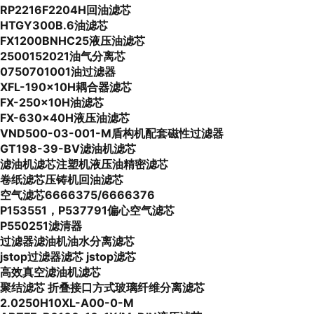
RP2216F2204H回油滤芯
HTGY300B.6油滤芯
FX1200BNHC25液压油滤芯
2500152021油气分离芯
0750701001油过滤器
XFL-190x10H耦合器滤芯
FX-250x10H油滤芯
FX-630x40H液压油滤芯
VND500-03-001-M盾构机配套磁性过滤器
GT198-39-BV滤油机滤芯
滤油机滤芯注塑机液压油精密滤芯
卷纸滤芯压铸机回油滤芯
空气滤芯6666375/6666376
P153551，P537791偏心空气滤芯
P550251滤清器
过滤器滤油机油水分离滤芯
jstop过滤器滤芯 jstop滤芯
高效真空滤油机滤芯
聚结滤芯 折叠接口方式玻璃纤维分离滤芯
2.0250H10XL-A00-0-M