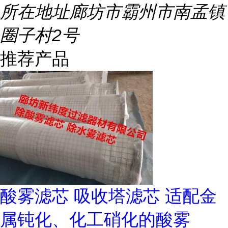
所在地址
廊坊市霸州市南孟镇
圈子村2号
推荐产品
酸雾滤芯 吸收塔滤芯 适配金
属钝化、化工硝化的酸雾