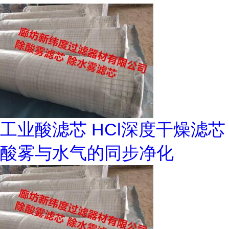
工业酸滤芯 HCl深度干燥滤芯
酸雾与水气的同步净化