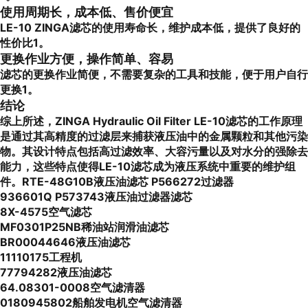
使用周期长，成本低、售价便宜
LE-10 ZINGA滤芯的使用寿命长，维护成本低，提供了良好的
性价比1。
更换作业方便，操作简单、容易
滤芯的更换作业简便，不需要复杂的工具和技能，便于用户自行
更换1。
结论
综上所述，ZINGA Hydraulic Oil Filter LE-10滤芯的工作原理
是通过其高精度的过滤层来捕获液压油中的金属颗粒和其他污染
物。其设计特点包括高过滤效率、大容污量以及对水分的强除去
能力，这些特点使得LE-10滤芯成为液压系统中重要的维护组
件。RTE-48G10B液压油滤芯 P566272过滤器
936601Q P573743液压油过滤器滤芯
8X-4575空气滤芯
MF0301P25NB稀油站润滑油滤芯
BR00044646液压油滤芯
11110175工程机
77794282液压油滤芯
64.08301-0008空气滤清器
0180945802船舶发电机空气滤清器