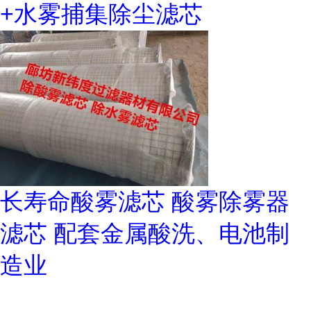
+水雾捕集除尘滤芯
长寿命酸雾滤芯 酸雾除雾器
滤芯 配套金属酸洗、电池制
造业