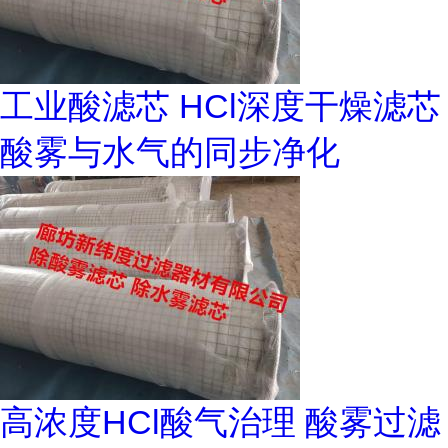
工业酸滤芯 HCl深度干燥滤芯
酸雾与水气的同步净化
高浓度HCl酸气治理 酸雾过滤