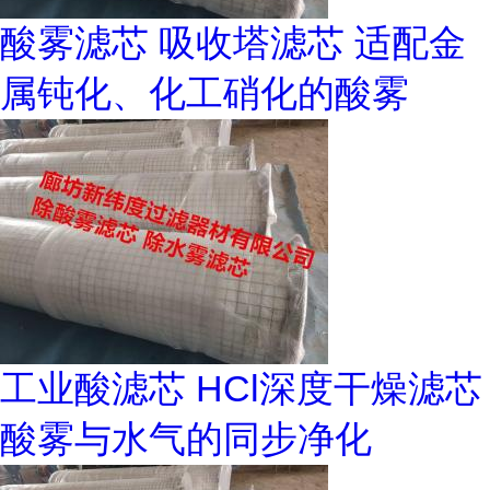
酸雾滤芯 吸收塔滤芯 适配金
属钝化、化工硝化的酸雾
工业酸滤芯 HCl深度干燥滤芯
酸雾与水气的同步净化