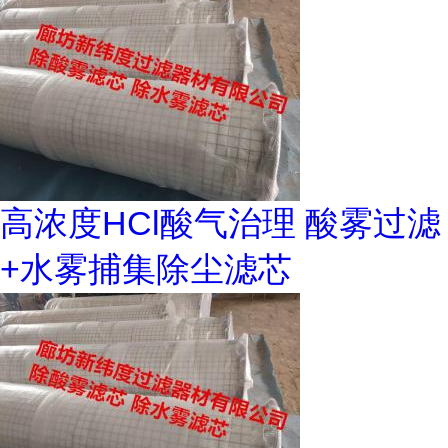
高浓度HCl酸气治理 酸雾过滤
+水雾捕集除尘滤芯