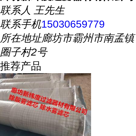
联系人
王先生
联系手机
15030659779
所在地址
廊坊市霸州市南孟镇
圈子村2号
推荐产品