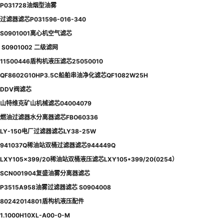
P031728油烟型油雾
过滤器滤芯P031596-016-340
S0901001离心机空气滤芯
S0901002 二级滤网
11500446盾构机液压滤芯25050010
QF8602G10HP3.5C船舶串油净化滤芯QF1082W25H
DDV阀滤芯
山特维克矿山机械滤芯04004079
燃油过滤器水分离器滤芯FBO60336
LY-150电厂过滤器滤芯LY38-25W
941037Q稀油站双桶过滤器滤芯944449Q
LXY105×399/20稀油站双桶液压滤芯LXY105*399/20(0254）
SCN001904复盛油雾分离器滤芯
P3515A958油雾过滤器滤芯 S0904008
80242014801盾构机液压配件
1.1000H10XL-A00-0-M