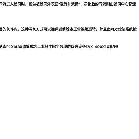
气流进入滤筒时，粉尘被滤筒外表面“截流并聚集”，净化后的气流则由滤筒中心部流
面的灰斗内。这种清灰方式可以确保滤筒除尘正常连续运转，并且由PLC控制系统按
191889滤筒成为工业粉尘除尘领域的优选设备FAX-400X10轧钢厂