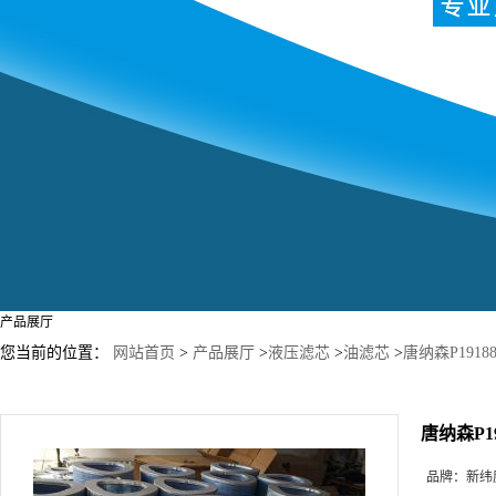
产品展厅
您当前的位置：
网站首页
>
产品展厅
>
液压滤芯
>
油滤芯
>
唐纳森P19188
唐纳森P19
品牌：
新纬