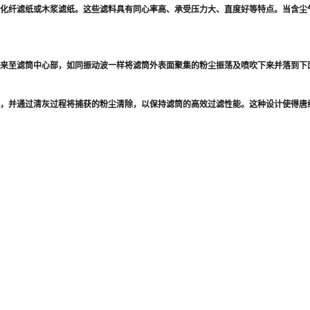
纸、化纤滤纸或木浆滤纸。这些滤料具有同心率高、承受压力大、直度好等特点。当含尘
门出来至滤筒中心部，如同振动波一样将滤筒外表面聚集的粉尘振荡及喷吹下来并落到下
，并通过清灰过程将捕获的粉尘清除，以保持滤筒的高效过滤性能。这种设计使得唐纳森P