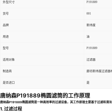
P191889
外型尺寸
001
货号
品牌
新纬度
用途
油
P191889
型号
适用对象
过滤器
制造商
廊坊新纬度过滤器
是否进口
是
唐纳森P191889椭圆滤筒的工作原理
唐纳森P191889椭圆滤筒是一种高效率的过滤设备，其工作原理主要基于过滤和清
1. 过滤过程