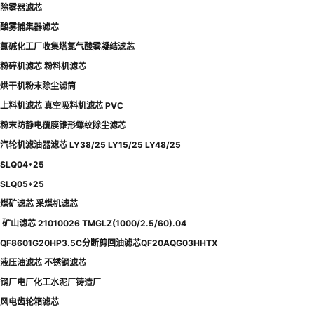
除雾器滤芯
酸雾捕集器滤芯
氯碱化工厂收集塔氯气酸雾凝结滤芯
粉碎机滤芯 粉料机滤芯
烘干机粉末除尘滤筒
上料机滤芯 真空吸料机滤芯 PVC
粉末防静电覆膜锥形螺纹除尘滤芯
汽轮机滤油器滤芯 LY38/25 LY15/25 LY48/25
SLQ04*25
SLQ05*25
煤矿滤芯 采煤机滤芯
矿山滤芯 21010026 TMGLZ(1000/2.5/60).04
QF8601G20HP3.5C分断剪回油滤芯QF20AQG03HHTX
液压油滤芯 不锈钢滤芯
钢厂电厂化工水泥厂铸造厂
风电齿轮箱滤芯