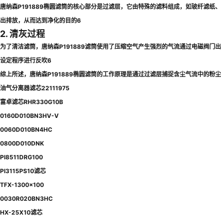
唐纳森P191889椭圆滤筒的核心部分是过滤层，它由特殊的滤料组成，如玻纤滤
出排放，从而达到净化的目的6
2. 清灰过程
为了清洁滤筒，唐纳森P191889滤筒使用了压缩空气产生强烈的气流通过电磁阀
设定程序进行反吹6
综上所述，唐纳森P191889椭圆滤筒的工作原理是通过过滤层捕捉含尘气流中的粉尘
油气分离器滤芯22111975
富卓滤芯RHR330G10B
0160D010BN3HV-V
0060D010BN4HC
0800D010DNK
PI8511DRG100
PI3115PS10滤芯
TFX-1300x100
0030R020BN3HC
HX-25X10滤芯