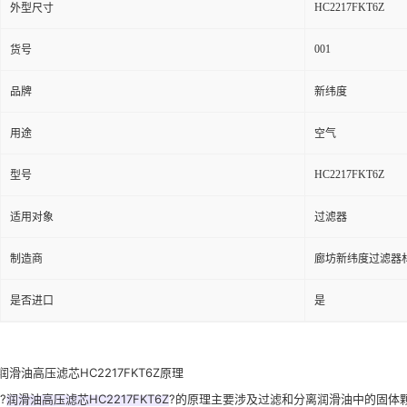
HC2217FKT6Z
外型尺寸
001
货号
品牌
新纬度
用途
空气
HC2217FKT6Z
型号
适用对象
过滤器
制造商
廊坊新纬度过滤器
是否进口
是
润滑油高压滤芯HC2217FKT6Z原理
?
润滑油高压滤芯HC2217FKT6Z
?的原理主要涉及过滤和分离润滑油中的固体