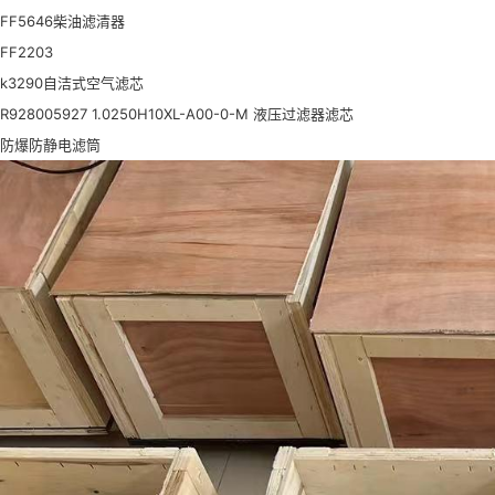
FF5646柴油滤清器
FF2203
k3290自洁式空气滤芯
R928005927 1.0250H10XL-A00-0-M 液压过滤器滤芯
防爆防静电滤筒