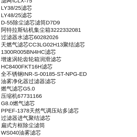
滤网\CLX-75
LY38/25滤芯
LY48/25滤芯
D-55除尘滤芯滤筒D7D9
阿特拉斯钻机集尘箱3222332081
过滤器水滤芯60282026
天燃气滤芯CC3LG02H13聚结滤芯
1300R005BN4HC滤芯
增速涡轮齿轮箱润滑滤芯
HC8400FKT16H滤芯
全不锈钢INR-S-00185-ST-NPG-ED
油雾净化器过滤器滤芯
燃气滤芯G5.0
压缩机67731166
G8.0燃气滤芯
PPEF-1378天然气调压站多滤芯
过滤器进气聚结滤芯
扁式方框除尘滤筒
WS040油雾滤芯