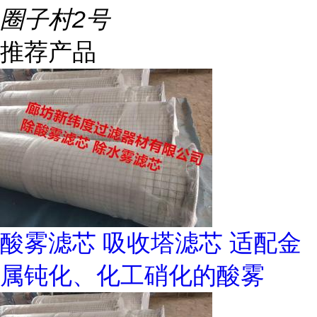
圈子村2号
推荐产品
酸雾滤芯 吸收塔滤芯 适配金
属钝化、化工硝化的酸雾