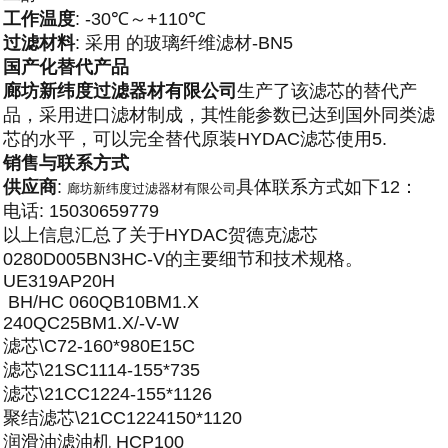
工作温度
: -30℃～+110℃
过滤材料
: 采用 的玻璃纤维滤材-BN5
国产化替代产品
廊坊新纬度过滤器材有限公司
生产了该滤芯的替代产
品，采用进口滤材制成，其性能参数已达到国外同类滤
芯的水平，可以完全替代原装HYDAC滤芯使用5.
销售与联系方式
供应商
:
具体联系方式如下12：
廊坊新纬度过滤器材有限公司
电话: 15030659779
以上信息汇总了关于HYDAC贺德克滤芯
0280D005BN3HC-V的主要细节和技术规格。
UE319AP20H
BH/HC 060QB10BM1.X
240QC25BM1.X/-V-W
滤芯\C72-160*980E15C
滤芯\21SC1114-155*735
滤芯\21CC1224-155*1126
聚结滤芯\21CC1224150*1120
润滑油滤油机 HCP100