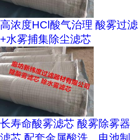
高浓度HCl酸气治理 酸雾过滤
+水雾捕集除尘滤芯
长寿命酸雾滤芯 酸雾除雾器
滤芯 配套金属酸洗、电池制