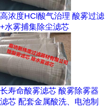
高浓度HCl酸气治理 酸雾过滤
+水雾捕集除尘滤芯
长寿命酸雾滤芯 酸雾除雾器
滤芯 配套金属酸洗、电池制