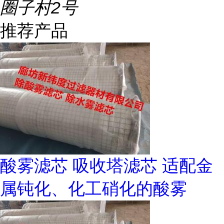
圈子村2号
推荐产品
酸雾滤芯 吸收塔滤芯 适配金
属钝化、化工硝化的酸雾