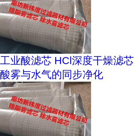
工业酸滤芯 HCl深度干燥滤芯
酸雾与水气的同步净化