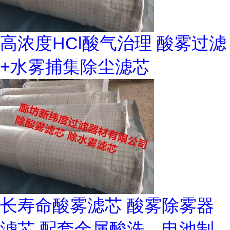
高浓度HCl酸气治理 酸雾过滤
+水雾捕集除尘滤芯
长寿命酸雾滤芯 酸雾除雾器
滤芯 配套金属酸洗、电池制