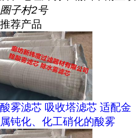
圈子村2号
推荐产品
酸雾滤芯 吸收塔滤芯 适配金
属钝化、化工硝化的酸雾