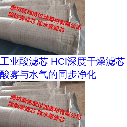
工业酸滤芯 HCl深度干燥滤芯
酸雾与水气的同步净化