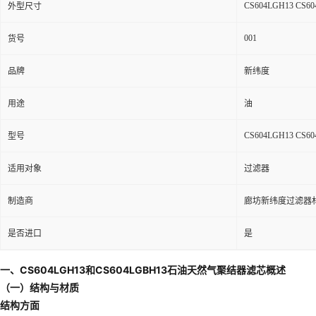
CS604LGH13 CS6
外型尺寸
001
货号
品牌
新纬度
用途
油
CS604LGH13 CS6
型号
适用对象
过滤器
制造商
廊坊新纬度过滤器
是否进口
是
一、CS604LGH13和CS604LGBH13石油天然气聚结器滤芯概述
（一）结构与材质
结构方面