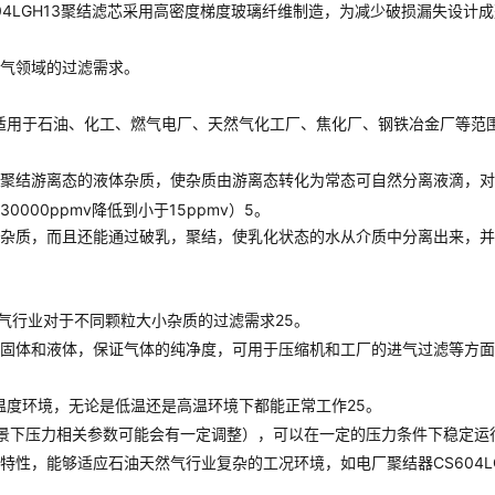
例如CS604LGH13聚结滤芯采用高密度梯度玻璃纤维制造，为减少破损漏
气领域的过滤需求。
材，适用于石油、化工、燃气电厂、天然气化工厂、焦化厂、钢铁冶金厂等范
结游离态的液体杂质，使杂质由游离态转化为常态可自然分离液滴，对于C
00ppmv降低到小于15ppmv）5。
杂质，而且还能通过破乳，聚结，使乳化状态的水从介质中分离出来，并
然气行业对于不同颗粒大小杂质的过滤需求25。
固体和液体，保证气体的纯净度，可用于压缩机和工厂的进气过滤等方面
泛的温度环境，无论是低温还是高温环境下都能正常工作25。
应用场景下压力相关参数可能会有一定调整），可以在一定的压力条件下稳定运
性，能够适应石油天然气行业复杂的工况环境，如电厂聚结器CS604L