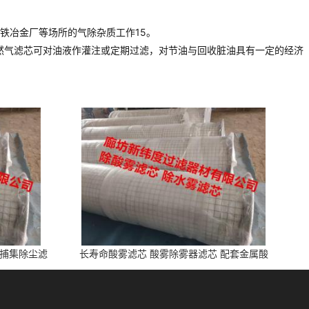
铁冶金厂等场所的气除杂质工作15。
分离天然气滤芯可对油液作灌注或定期过滤，对节油与回收脏油具有一定的经济
雾捕集除尘滤
长寿命酸雾滤芯 酸雾除雾器滤芯 配套金属酸
洗、电池制造业