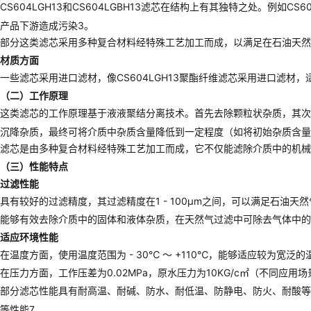
CS604LGH13和CS604LGBH13滤芯在结构上有其独特之处。
产品下游造成污染3。
部分这类滤芯采用多种复合材料经特殊工艺加工而成，以满足在石油天然
材质方面
一些滤芯采用进口滤材，像CS604LGH13聚酯纤维滤芯采用进口滤
（二）工作原理
这类滤芯的工作原理基于液液聚结分离技术。首先去除颗粒状杂质，其次聚
沉降杂质，最终可将介质中杂质含量降低到一定程度（如将初始杂质含量300
滤芯是由多种复合材料经特殊工艺加工而成，它不仅能滤除介质中的机械
（三）性能特点
过滤性能
具有较好的过滤精度，其过滤精度在1 - 100μm之间，可以满足石油天
能够有效去除介质中的固体和液体杂质，在天然气过滤中可除去气体中的
适应环境性能
在温度方面，使用温度范围为 - 30℃ ～ +110℃，能够适应较为宽
在压力方面，工作压差为0.02MPa，原水压力为10KG/c㎡（不同
部分滤芯性能具有耐高温、耐碱、防水、耐低温、防静电、防火、耐酸等特
等性能7。