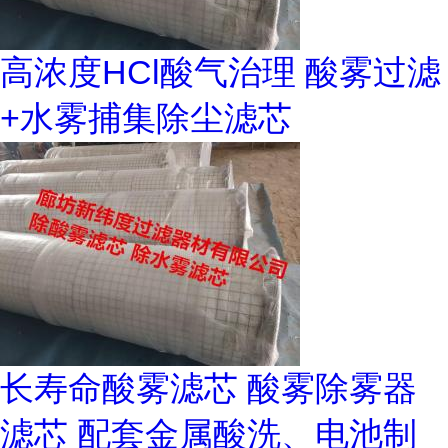
高浓度HCl酸气治理 酸雾过滤
+水雾捕集除尘滤芯
长寿命酸雾滤芯 酸雾除雾器
滤芯 配套金属酸洗、电池制