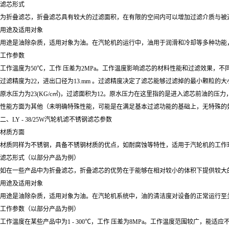
滤芯形式
为折叠滤芯，折叠滤芯具有较大的过滤面积，在有限的空间内可以增加过滤介质与被
用途及适用对象
用途是油除杂质，适用对象为油。在汽轮机的运行中，油用于润滑和冷却等多种功能
工作参数
工作温度为50℃，工作 压差为2MPa。工作温度影响滤芯的材料性能和过滤效果，
过滤精度为22，进出口径为13.mm 。过滤精度决定了滤芯能够过滤掉的最小颗粒
原水压力为23(KG/c㎡)，过滤面积为12。原水压力在这里指的是进入滤芯前油
性能方面为其他（未明确特殊性能，可能是在满足基本过滤功能的基础上，无特殊的如防静电等额外性
二、LY - 38/25W汽轮机滤不锈钢滤芯参数
材质方面
材质同样为不锈钢，具备不锈钢材质的优点，如耐腐蚀等特性，适用于汽轮机的工作
滤芯形式（以部分产品为例）
如在一些产品中为折叠滤芯，折叠滤芯的优势在于能够在相对较小的体积下提供较大
用途及适用对象
用途是油除杂质，适用对象为油。在汽轮机系统中，油的清洁度对设备的正常运行至
工作参数（以部分产品为例）
工作温度在某些产品中为1 - 300℃，工作 压差为8MPa。工作温度范围较广