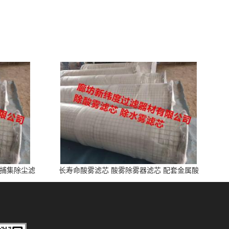
雾捕集除尘滤
长寿命酸雾滤芯 酸雾除雾器滤芯 配套金属酸
洗、电池制造业