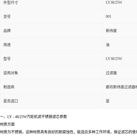
LY38/25W
外型尺寸
001
货号
品牌
新纬度
用途
油
LY38/25W
型号
适用对象
过滤器
制造商
廊坊新纬度过滤器
是否进口
是
一、LY - 48/25W汽轮机滤不锈钢滤芯参数
材质方面
材质为不锈钢，这种材质具有良好的耐腐蚀性，能适应多种工作环境，保证滤芯的使