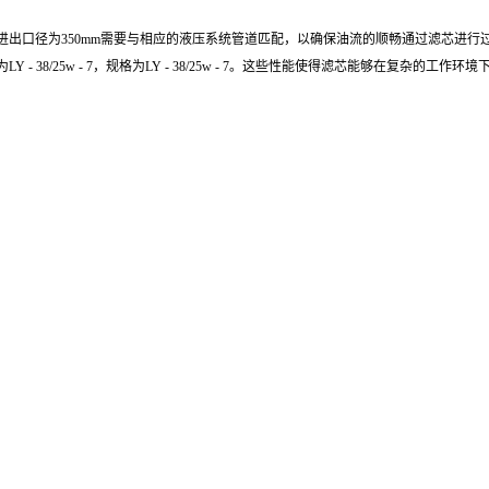
，进出口径为350mm需要与相应的液压系统管道匹配，以确保油流的顺畅通过滤芯进行
/25w - 7，规格为LY - 38/25w - 7。这些性能使得滤芯能够在复杂的工作环境