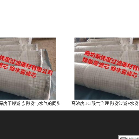
l深度干燥滤芯 酸雾与水气的同步
高浓度HCl酸气治理 酸雾过滤+水
净化
芯