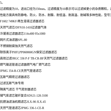
5。
过滤精度为10，进出口径为350mm。过滤精度为10表示可以过滤掉更小的杂质颗粒
性能方面具有防静电、防火、防水、耐酸、耐低温、耐高温、耐碱等多种性能，型号为LY - 38
F1602 749KF/再生溶液过滤器滤芯
天然气滤芯/DFN10-1410过滤器气体
冷凝液过滤器滤芯114x400 95x1000
网片式油滤器SPL-80
不锈钢耐腐蚀天然气滤芯
除铁离子PHFLPP060060GN保安过滤器滤芯
高效过滤JRGC 336 P-F TB-CR-BF天然气过滤器滤芯
燃气输送管道过滤器燃气电厂燃气滤芯
JPMG 354-R-CE天然气管道滤芯
瓦斯气精密过滤器滤芯
过滤瓦斯气体专用
隔离气滤芯 干气密封器滤芯
储气库滤芯玻纤复合SDS21-128-3100
抗燃油滤油机精滤芯JLX-90 JLX-45
天然气管道滤芯JPMG 336-1-CE-R