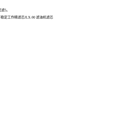
过滤5。
下稳定工作精滤芯JLX-90 滤油机滤芯