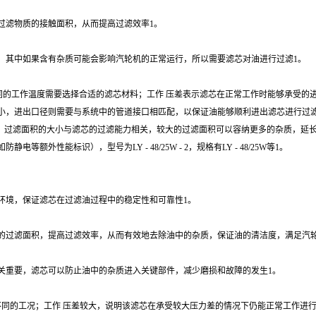
过滤物质的接触面积，从而提高过滤效率1。
，其中如果含有杂质可能会影响汽轮机的正常运行，所以需要滤芯对油进行过滤1。
不同的工作温度需要选择合适的滤芯材料；工作 压差表示滤芯在正常工作时能够承受的
的大小，进出口径则需要与系统中的管道接口相匹配，以保证油能够顺利进出滤芯进行过滤
的压力，过滤面积的大小与滤芯的过滤能力相关，较大的过滤面积可以容纳更多的杂质，延
能标识），型号为LY - 48/25W - 2，规格有LY - 48/25W等1。
环境，保证滤芯在过滤油过程中的稳定性和可靠性1。
的过滤面积，提高过滤效率，从而有效地去除油中的杂质，保证油的清洁度，满足汽轮
关重要，滤芯可以防止油中的杂质进入关键部件，减少磨损和故障的发生1。
，能适应不同的工况；工作 压差较大，说明该滤芯在承受较大压力差的情况下仍能正常工