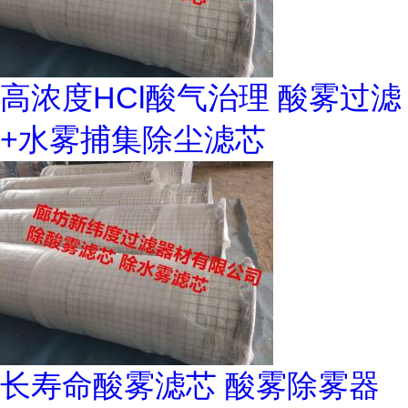
高浓度HCl酸气治理 酸雾过滤
+水雾捕集除尘滤芯
长寿命酸雾滤芯 酸雾除雾器