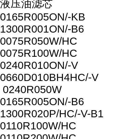
液压油滤芯
0165R005ON/-KB
1300R001ON/-B6
0075R050W/HC
0075R100W/HC
0240R010ON/-V
0660D010BH4HC/-V
0240R050W
0165R005ON/-B6
1300R020P/HC/-V-B1
0110R100W/HC
0110R200W/HC