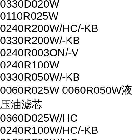
0330D020W
0110R025W
0240R200W/HC/-KB
0330R200W/-KB
0240R003ON/-V
0240R100W
0330R050W/-KB
0060R025W 0060R050W液
压油滤芯
0660D025W/HC
0240R100W/HC/-KB