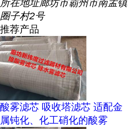
所在地址
廊坊市霸州市南孟镇
圈子村2号
推荐产品
酸雾滤芯 吸收塔滤芯 适配金
属钝化、化工硝化的酸雾