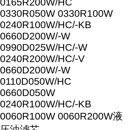
0165R200W/HC
0330R050W 0330R100W
0240R100W/HC/-KB
0660D200W/-W
0990D025W/HC/-W
0240R200W/HC/-V
0660D200W/-W
0110D050W/HC
0660D050W
0240R100W/HC/-KB
0060R100W 0060R200W液
压油滤芯