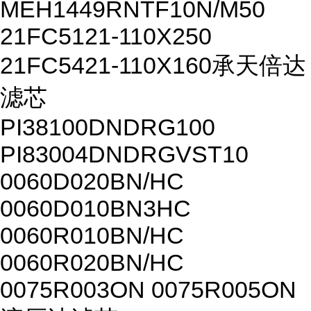
MEH1449RNTF10N/M50
21FC5121-110X250
21FC5421-110X160承天倍达
滤芯
PI38100DNDRG100
PI83004DNDRGVST10
0060D020BN/HC
0060D010BN3HC
0060R010BN/HC
0060R020BN/HC
0075R003ON 0075R005ON