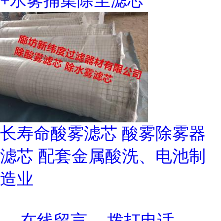
+水雾捕集除尘滤芯
长寿命酸雾滤芯 酸雾除雾器
滤芯 配套金属酸洗、电池制
造业
在线留言
拨打电话