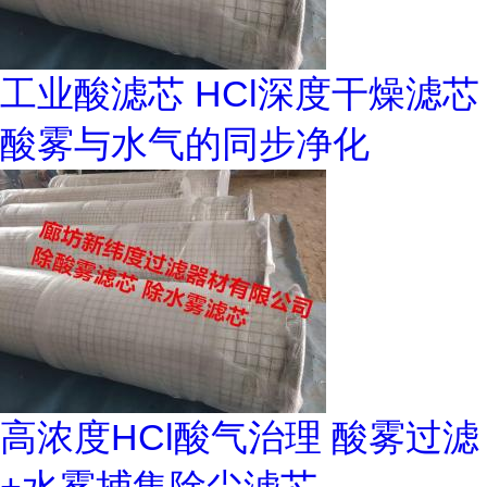
工业酸滤芯 HCl深度干燥滤芯
酸雾与水气的同步净化
高浓度HCl酸气治理 酸雾过滤