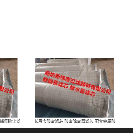
雾捕集除尘滤
长寿命酸雾滤芯 酸雾除雾器滤芯 配套金属酸
洗、电池制造业