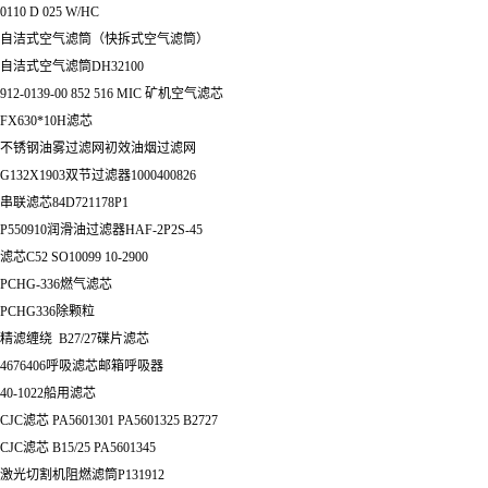
0110 D 025 W/HC
自洁式空气滤筒（快拆式空气滤筒）
自洁式空气滤筒DH32100
912-0139-00 852 516 MIC 矿机空气滤芯
FX630*10H滤芯
不锈钢油雾过滤网初效油烟过滤网
G132X1903双节过滤器1000400826
串联滤芯84D721178P1
P550910润滑油过滤器HAF-2P2S-45
滤芯C52 SO10099 10-2900
PCHG-336燃气滤芯
PCHG336除颗粒
精滤缠绕 B27/27碟片滤芯
4676406呼吸滤芯邮箱呼吸器
40-1022船用滤芯
CJC滤芯 PA5601301 PA5601325 B2727
CJC滤芯 B15/25 PA5601345
激光切割机阻燃滤筒P131912