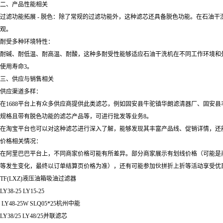
二、产品性能相关
过滤功能拓展 - 脱色：除了常规的过滤功能外，这种滤芯还具备脱色功能。在石油
观。
耐受多种环境特性：
耐碱、耐低温、耐高温、耐酸，这种多耐受性能够适应石油干洗机在不同工作环境和
使用寿命3。
三、供应与销售相关
供应渠道多样：
在1688平台上有众多供应商提供此类滤芯，例如固安县牛驼镇华朗滤清器厂、固安县丰
规格且带有脱色功能的滤芯产品等，可进行批发等业务8。
在淘宝平台也可以对这种滤芯进行深入了解，能够发现其丰富产品线、促销详情，还能
价格相关情况：
在阿里巴巴平台上，不同商家价格可能有所差异。部分商家展示有划线价格（可能是
等发生变化，最终以订单结算页价格为准），还有可能参加伙拼折上折等活动享受优惠价
TF(LXZ)液压油箱吸油过滤器
LY38-25 LY15-25
LY48-25W SLQ05*25杭州中能
LY38/25 LY48/25并联滤芯