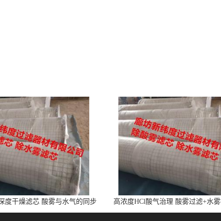
l深度干燥滤芯 酸雾与水气的同步
高浓度HCl酸气治理 酸雾过滤+水
净化
芯