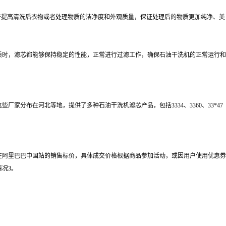
于提高清洗后衣物或者处理物质的洁净度和外观质量，保证处理后的物质更加纯净、美
质时，滤芯都能够保持稳定的性能，正常进行过滤工作，确保石油干洗机的正常运行和
分布在河北等地，提供了多种石油干洗机滤芯产品，包括3334、3360、33*47
在阿里巴巴中国站的销售标价，具体成交价格根据商品参加活动，或因用户使用优惠券
情况3。