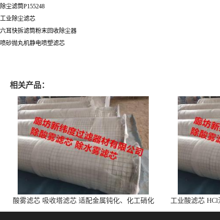
除尘滤筒P155248
工业除尘滤芯
六耳快拆滤筒粉末回收除尘器
喷砂抛丸机静电喷塑滤芯
相关产品：
酸雾滤芯 吸收塔滤芯 适配金属钝化、化工硝化
工业酸滤芯 HC
的酸雾