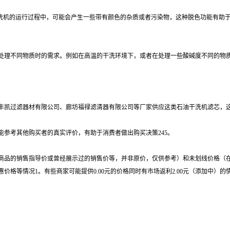
干洗机的运行过程中，可能会产生一些带有颜色的杂质或者污染物，这种脱色功能有助
处理不同物质时的需求。例如在高温的干洗环境下，或者在处理一些酸碱度不同的物
凯过滤器材有限公司、廊坊福禄滤清器有限公司等厂家供应这类石油干洗机滤芯，这些厂家
参考其他购买者的真实评价，有助于消费者做出购买决策245。
商品的销售指导价或曾经展示过的销售价等，并非原价，仅供参考）和未划线价格（
格等情况1。有些商家可能提供0.00元的价格同时有市场返利2.00元（添加中）的