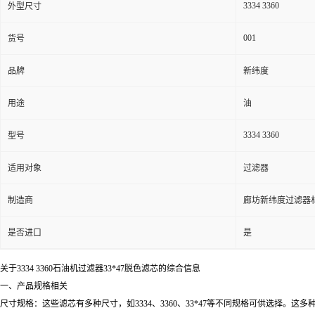
3334 3360
外型尺寸
001
货号
品牌
新纬度
用途
油
3334 3360
型号
适用对象
过滤器
制造商
廊坊新纬度过滤器
是否进口
是
关于3334 3360石油机过滤器33*47脱色滤芯的综合信息
一、产品规格相关
尺寸规格：这些滤芯有多种尺寸，如3334、3360、33*47等不同规格可供选择