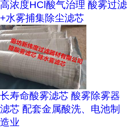
高浓度HCl酸气治理 酸雾过滤
+水雾捕集除尘滤芯
长寿命酸雾滤芯 酸雾除雾器
滤芯 配套金属酸洗、电池制
造业