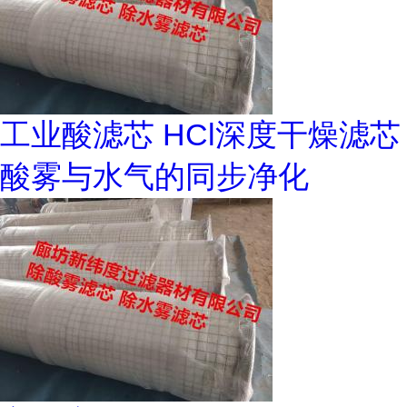
工业酸滤芯 HCl深度干燥滤芯
酸雾与水气的同步净化