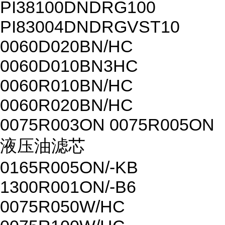
PI38100DNDRG100
PI83004DNDRGVST10
0060D020BN/HC
0060D010BN3HC
0060R010BN/HC
0060R020BN/HC
0075R003ON 0075R005ON
液压油滤芯
0165R005ON/-KB
1300R001ON/-B6
0075R050W/HC