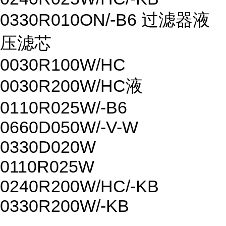
0330R010ON/-B6 过滤器液
压滤芯
0030R100W/HC
0030R200W/HC液
0110R025W/-B6
0660D050W/-V-W
0330D020W
0110R025W
0240R200W/HC/-KB
0330R200W/-KB