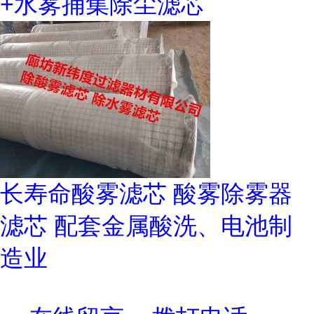
+水雾捕集除尘滤芯
长寿命酸雾滤芯 酸雾除雾器
滤芯 配套金属酸洗、电池制
造业