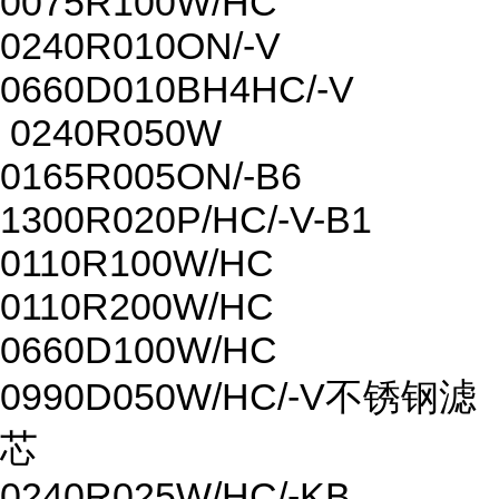
0075R100W/HC
0240R010ON/-V
0660D010BH4HC/-V
0240R050W
0165R005ON/-B6
1300R020P/HC/-V-B1
0110R100W/HC
0110R200W/HC
0660D100W/HC
0990D050W/HC/-V不锈钢滤
芯
0240R025W/HC/-KB