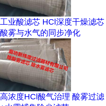
工业酸滤芯 HCl深度干燥滤芯
酸雾与水气的同步净化
高浓度HCl酸气治理 酸雾过滤