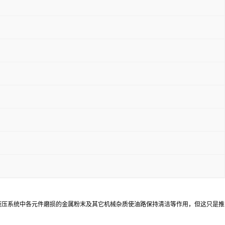
清除液压系统中各元件磨损的金属粉末及其它机械杂质使油路保持清洁等作用，但这只是推