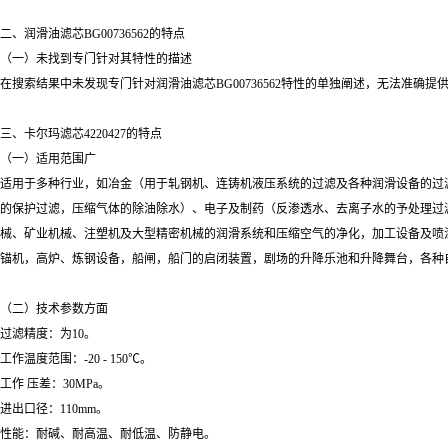
二、润滑油滤芯BG00736562的特点
（一）未找到专门针对其特性的描述
在搜索结果中未发现专门针对润滑油滤芯BG00736562特性的单独阐述，无法准确提
三、卡尔玛滤芯4220427的特点
（一）适用范围广
适用于多种行业，如冶金（用于轧钢机、连铸机液压系统的过滤及各种润滑设备的过
的保护过滤，压缩气体的除油除水）、电子及制药（反渗透水、去离子水的予处理过
械、矿业机械、注塑机及大型精密机械的润滑系统和压缩空气的净化，加工设备及喷
锚机，高炉、炼钢设备，船闸，船门的启闭装置，剧场的升降乐池和升降舞台，各种
（二）技术参数方面
过滤精度：为10。
工作温度范围：-20 - 150℃。
工作 压差：30MPa。
进出口径：110mm。
性能：耐碱、耐高温、耐低温、防静电。