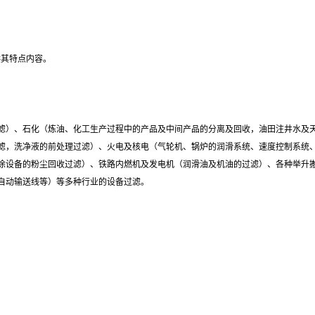
供其特点内容。
滤）、石化（炼油、化工生产过程中的产品及中间产品的分离及回收，油田注井水及
滤，洗净液的前处理过滤）、火电及核电（气轮机、锅炉的润滑系统、速度控制系统
涂设备的粉尘回收过滤）、铁路内燃机及发电机（润滑油及机油的过滤）、各种举升
自动输送线等）等多种行业的设备过滤。