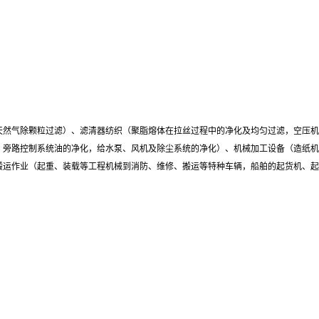
天然气除颗粒过滤）、滤清器纺织（聚脂熔体在拉丝过程中的净化及均匀过滤，空压机
、旁路控制系统油的净化，给水泵、风机及除尘系统的净化）、机械加工设备（造纸机
搬运作业（起重、装载等工程机械到消防、维修、搬运等特种车辆，船舶的起货机、起