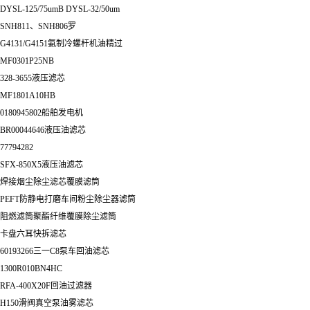
DYSL-125/75umB DYSL-32/50um
SNH811、SNH806罗
G4131/G4151氨制冷螺杆机油精过
MF0301P25NB
328-3655液压滤芯
MF1801A10HB
0180945802船舶发电机
BR00044646液压油滤芯
77794282
SFX-850X5液压油滤芯
焊接烟尘除尘滤芯覆膜滤筒
PEFT防静电打磨车间粉尘除尘器滤筒
阻燃滤筒聚酯纤维覆膜除尘滤筒
卡盘六耳快拆滤芯
60193266三一C8泵车回油滤芯
1300R010BN4HC
RFA-400X20F回油过滤器
H150滑阀真空泵油雾滤芯