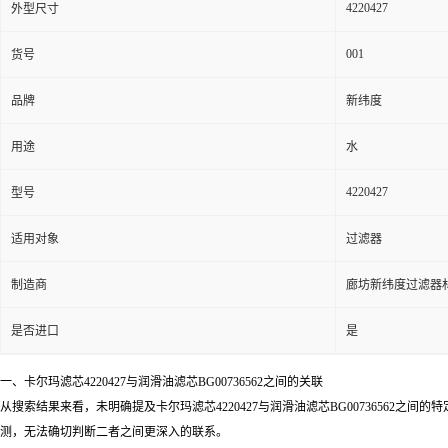
4220427
外型尺寸
001
货号
品牌
新纬度
用途
水
4220427
型号
适用对象
过滤器
制造商
廊坊新纬度过滤器
是否进口
是
一、卡尔玛滤芯4220427与润滑油滤芯BG00736562之间的关联
从搜索结果来看，未明确提及卡尔玛滤芯4220427与润滑油滤芯BG0073656
测，无法确切判断二者之间更深入的联系。