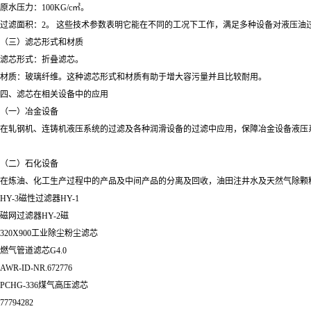
原水压力：100KG/c㎡。
过滤面积：2。 这些技术参数表明它能在不同的工况下工作，满足多种设备对液压油
（三）滤芯形式和材质
滤芯形式：折叠滤芯。
材质：玻璃纤维。这种滤芯形式和材质有助于增大容污量并且比较耐用。
四、滤芯在相关设备中的应用
（一）冶金设备
在轧钢机、连铸机液压系统的过滤及各种润滑设备的过滤中应用，保障冶金设备液压
（二）石化设备
在炼油、化工生产过程中的产品及中间产品的分离及回收，油田注井水及天然气除颗
HY-3磁性过滤器HY-1
磁网过滤器HY-2磁
320X900工业除尘粉尘滤芯
燃气管道滤芯G4.0
AWR-ID-NR.672776
PCHG-336煤气高压滤芯
77794282