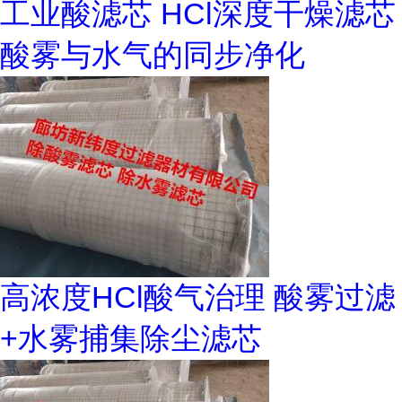
工业酸滤芯 HCl深度干燥滤芯
酸雾与水气的同步净化
高浓度HCl酸气治理 酸雾过滤
+水雾捕集除尘滤芯