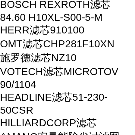
BOSCH REXROTH滤芯
84.60 H10XL-S00-5-M
HERR滤芯910100
OMT滤芯CHP281F10XN
施罗德滤芯NZ10
VOTECH滤芯MICROTOV
90/1104
HEADLINE滤芯51-230-
50CSR
HILLIARDCORP滤芯