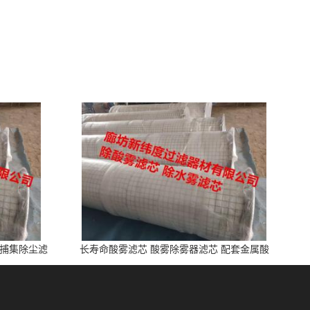
雾捕集除尘滤
长寿命酸雾滤芯 酸雾除雾器滤芯 配套金属酸
洗、电池制造业