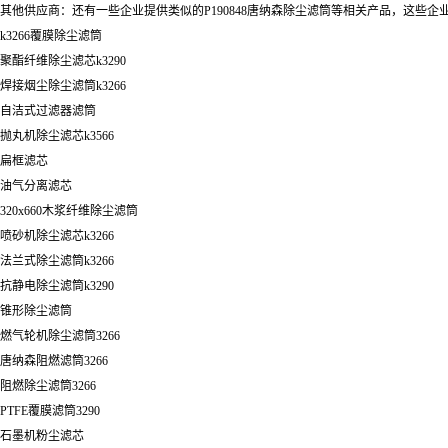
其他供应商：还有一些企业提供类似的P190848唐纳森除尘滤筒等相关产品，这
k3266覆膜除尘滤筒
聚酯纤维除尘滤芯k3290
焊接烟尘除尘滤筒k3266
自洁式过滤器滤筒
抛丸机除尘滤芯k3566
扁框滤芯
油气分离滤芯
320x660木浆纤维除尘滤筒
喷砂机除尘滤芯k3266
法兰式除尘滤筒k3266
抗静电除尘滤筒k3290
锥形除尘滤筒
燃气轮机除尘滤筒3266
唐纳森阻燃滤筒3266
阻燃除尘滤筒3266
PTFE覆膜滤筒3290
石墨机粉尘滤芯