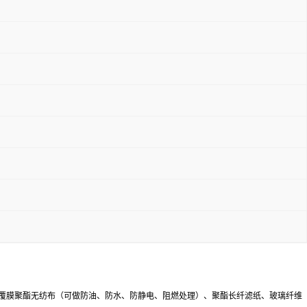
产、进口覆膜聚酯无纺布（可做防油、防水、防静电、阻燃处理）、聚酯长纤滤纸、玻璃纤维