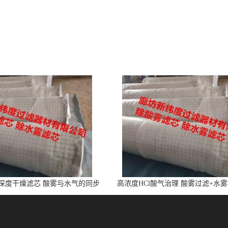
l深度干燥滤芯 酸雾与水气的同步
高浓度HCl酸气治理 酸雾过滤+水
净化
芯