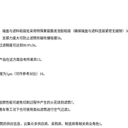
，端盖与滤料粘接处采用特殊聚氨酯发泡胶粘接（确保端盖与滤料连接紧密无缝隙）5
，支撑力度大可防止滤筒吹破吹爆吸瘪56。
精度可达到99.9%56。
同产品在这方面会有所差异13。
精度为1μm（可作参考对比）19。
阻燃性能可避免切割过程中产生的火花烧到滤筒7。
路车等工况下也可使用类似滤筒进行空气过滤2。
阻燃除尘滤筒的供应信息，云集众多供应商、采购商、制造商等相关商业角色1。