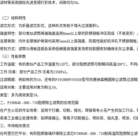
滤材等采用国际先进宽褶打折技术，间隙均匀56。
（二）结构特性
滤芯形式：为折叠滤芯形式，这种形式有助于增大过滤面积1。
端盖特性：部分类似滤筒两端端盖选用8mm以上厚的防锈钢板冲压而成（不易变形）
支撑骨架：内外支撑保护骨架均采用5mm以上高强度、防腐性能好的冲孔不锈钢钢板
密封方式：滤筒与滑板连接处采用低硬度高强度发泡密封胶圈密封确保无灰尘渗漏，过滤
（三）性能参数
工作温度：有的类似产品工作温度为120℃，部分阻燃滤筒可耐瞬间高温200°C，不
工作 压差：部分产品工作 压差为21MPa1。
过滤精度：例如有的为10，还有的P191889P191920型号的唐纳森椭圆除尘滤筒过滤
适用对象：主要适用对象为粉尘19。
类型：多为高效类型19。
二、P190848 - 000 - 710阻燃除尘滤筒的应用范围
在产生火花的作业场景：适用于打磨，切割，抛光，焊接等有火花产生的加工行业，
各类工业烟尘处理场景：如焊接烟尘、等离子切割烟尘、喷砂房、抛丸室、喷涂、扫
三、市场相关情况
在阿里巴巴平台：有防阻燃玻璃纤维除尘滤芯P190848 - 000 - 710耐高温防