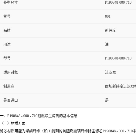
P190848-000-710
外型尺寸
001
货号
品牌
新纬度
用途
油
P190848-000-710
型号
适用对象
过滤器
制造商
廊坊新纬度过滤器
是否进口
是
一、P190848 - 000 - 710阻燃除尘滤筒的基本信息
（一）材质方面
滤芯材质可能为聚酯纤维（如[1]提到的防阻燃玻璃纤维除尘滤芯P190848 - 0