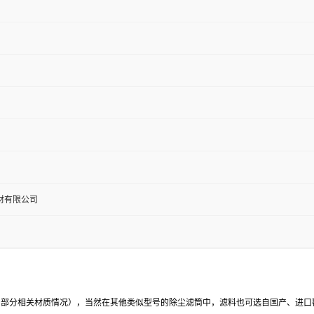
材有限公司
00 - 710中部分相关材质情况），当然在其他类似型号的除尘滤筒中，滤料也可选自国