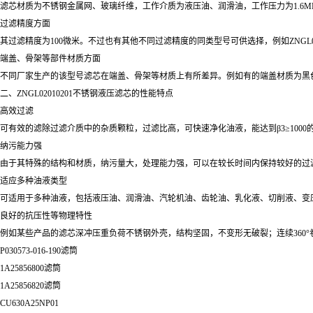
滤芯材质为不锈钢金属网、玻璃纤维，工作介质为液压油、润滑油，工作压力为1.6MP
过滤精度方面
其过滤精度为100微米。不过也有其他不同过滤精度的同类型号可供选择，例如ZNGL02010901(
端盖、骨架等部件材质方面
不同厂家生产的该型号滤芯在端盖、骨架等材质上有所差异。例如有的端盖材质为黑色
二、ZNGL02010201不锈钢液压滤芯的性能特点
高效过滤
可有效的滤除过滤介质中的杂质颗粒，过滤比高，可快速净化油液，能达到β3≥100
纳污能力强
由于其特殊的结构和材质，纳污量大，处理能力强，可以在较长时间内保持较好的过
适应多种油液类型
可适用于多种油液，包括液压油、润滑油、汽轮机油、齿轮油、乳化液、切削液、变
良好的抗压性等物理特性
例如某些产品的滤芯深冲压重负荷不锈钢外壳，结构坚固，不变形无破裂；连续360
P030573-016-190滤筒
1A25856800滤筒
1A25856820滤筒
CU630A25NP01