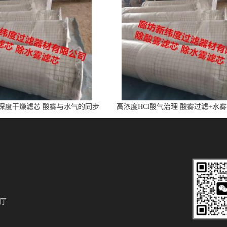
l深度干燥滤芯 酸雾与水气的同步
高浓度HCl酸气治理 酸雾过滤+水
净化
芯
厅