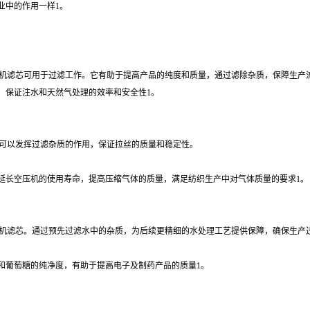
业中的作用一样1。
8折弯机滤芯可用于过滤工作。它有助于提高产品的纯度和质量，通过滤除杂质，保障生产
，保证注水和天然气处理的效率和安全性1。
滤芯可以发挥过滤杂质的作用，保证拉丝的质量和稳定性。
延长空压机的使用寿命，提高压缩气体的质量，满足纺织生产中对气体质量的要求1。
8折弯机滤芯。通过预先过滤水中的杂质，为后续更精细的水处理工艺提供保障，确保生
和葡萄糖的纯净度，有助于提高电子及制药产品的质量1。