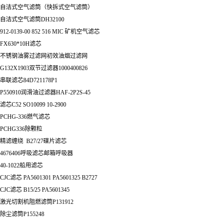
自洁式空气滤筒（快拆式空气滤筒）
自洁式空气滤筒DH32100
912-0139-00 852 516 MIC 矿机空气滤芯
FX630*10H滤芯
不锈钢油雾过滤网初效油烟过滤网
G132X1903双节过滤器1000400826
串联滤芯84D721178P1
P550910润滑油过滤器HAF-2P2S-45
滤芯C52 SO10099 10-2900
PCHG-336燃气滤芯
PCHG336除颗粒
精滤缠绕 B27/27碟片滤芯
4676406呼吸滤芯邮箱呼吸器
40-1022船用滤芯
CJC滤芯 PA5601301 PA5601325 B2727
CJC滤芯 B15/25 PA5601345
激光切割机阻燃滤筒P131912
除尘滤筒P155248