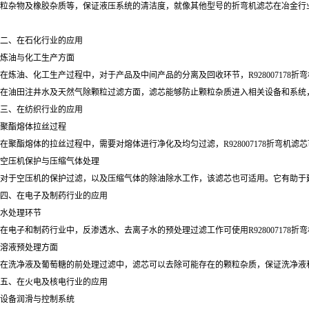
粒杂物及橡胶杂质等，保证液压系统的清洁度，就像其他型号的折弯机滤芯在冶金行
二、在石化行业的应用
炼油与化工生产方面
在炼油、化工生产过程中，对于产品及中间产品的分离及回收环节，R92800717
在油田注井水及天然气除颗粒过滤方面，滤芯能够防止颗粒杂质进入相关设备和系统
三、在纺织行业的应用
聚酯熔体拉丝过程
在聚酯熔体的拉丝过程中，需要对熔体进行净化及均匀过滤，R928007178折弯机
空压机保护与压缩气体处理
对于空压机的保护过滤，以及压缩气体的除油除水工作，该滤芯也可适用。它有助于
四、在电子及制药行业的应用
水处理环节
在电子和制药行业中，反渗透水、去离子水的预处理过滤工作可使用R92800717
溶液预处理方面
在洗净液及葡萄糖的前处理过滤中，滤芯可以去除可能存在的颗粒杂质，保证洗净液
五、在火电及核电行业的应用
设备润滑与控制系统