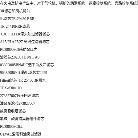
在火电及核电行业中，对于气轮机、锅炉的润滑系统、速度控制系统、旁路控制系统油的
3R滤芯印刷机滤油
机滤芯TR‐20430 RRR
TR-24410RRR滤芯
CJC FILTER淬火油过滤器滤芯
A15/25 A27/27 离线过滤器滤芯
R928006863辅助泵压力
油滤芯2.0250 H10XL-A0
0330D005BN4HC透平油反冲滤芯
964350869 压路机滤芯372229
Filtroil滤芯 TR‐25450 3R吸水
TFX-630×100
273827007低压回油滤芯
油泵车滤芯273827007
酸雾吸收塔滤芯
氯碱厂酸雾捕集器组件滤芯
R928006863压
ULVAC爱发科油雾过滤器