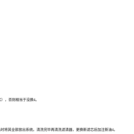
），否则相当于没换4。
油热时将其全部放出系统。清洗完毕再清洗滤清器，更换新滤芯后加注新油4。