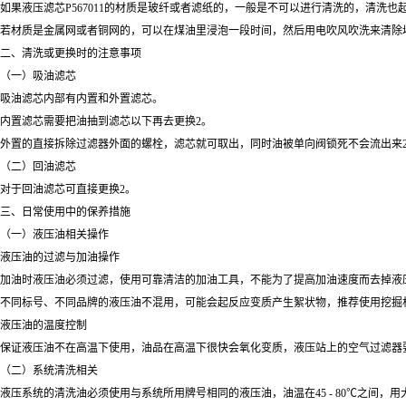
如果液压滤芯P567011的材质是玻纤或者滤纸的，一般是不可以进行清洗的，清洗
若材质是金属网或者铜网的，可以在煤油里浸泡一段时间，然后用电吹风吹洗来清除
二、清洗或更换时的注意事项
（一）吸油滤芯
吸油滤芯内部有内置和外置滤芯。
内置滤芯需要把油抽到滤芯以下再去更换2。
外置的直接拆除过滤器外面的螺栓，滤芯就可取出，同时油被单向阀锁死不会流出来
（二）回油滤芯
对于回油滤芯可直接更换2。
三、日常使用中的保养措施
（一）液压油相关操作
液压油的过滤与加油操作
加油时液压油必须过滤，使用可靠清洁的加油工具，不能为了提高加油速度而去掉液
不同标号、不同品牌的液压油不混用，可能会起反应变质产生絮状物，推荐使用挖掘
液压油的温度控制
保证液压油不在高温下使用，油品在高温下很快会氧化变质，液压站上的空气过滤器
（二）系统清洗相关
液压系统的清洗油必须使用与系统所用牌号相同的液压油，油温在45 - 80℃之