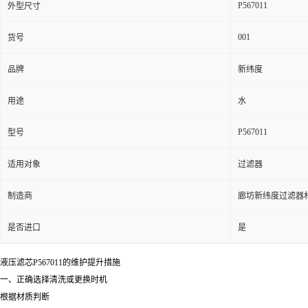
P567011
外型尺寸
001
货号
品牌
新纬度
用途
水
P567011
型号
适用对象
过滤器
制造商
廊坊新纬度过滤器
是否进口
是
液压滤芯P567011的维护提升措施
一、正确选择清洗或更换时机
根据材质判断