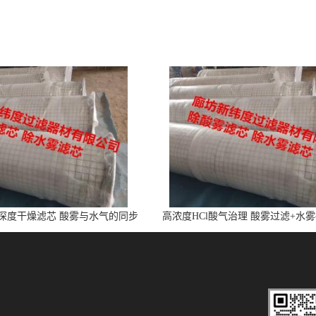
l深度干燥滤芯 酸雾与水气的同步
高浓度HCl酸气治理 酸雾过滤+水
净化
芯