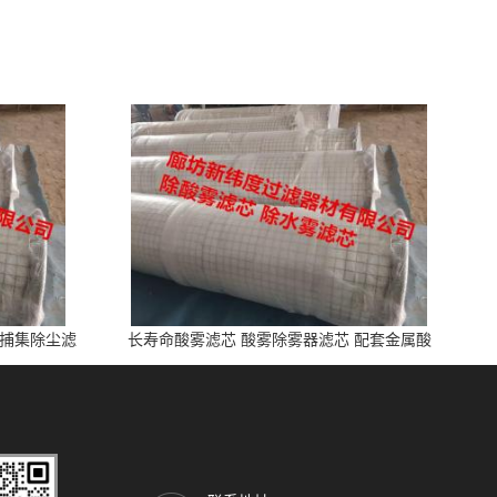
雾捕集除尘滤
长寿命酸雾滤芯 酸雾除雾器滤芯 配套金属酸
洗、电池制造业