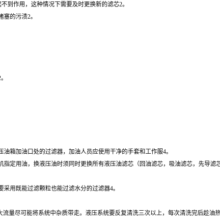
也起不到作用，这种情况下需要及时更换新的滤芯2。
堵塞的污渍2。
2。
压油箱加油口处的过滤器，加油人员应使用干净的手套和工作服4。
机指定用油，换液压油时须同时更换所有液压油滤芯（回油滤芯，吸油滤芯，先导滤芯
要采用既能过滤颗粒也能过滤水分的过滤器4。
间，用大流量尽可能将系统中杂质带走。液压系统要反复清洗三次以上，每次清洗完后趁